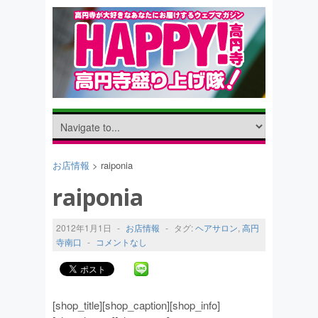
お店情報
> raiponia
raiponia
2012年1月1日
-
お店情報
-
タグ:
ヘアサロン
,
高円
寺南口
-
コメントなし
[shop_title][shop_caption][shop_info]