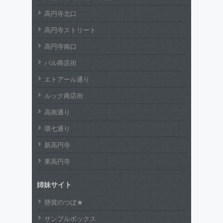
高円寺北口
高円寺ストリート
高円寺南口
パル商店街
エトアール通り
ルック商店街
高南通り
環七通り
新高円寺
東高円寺
姉妹サイト
懸賞のつぼ★
サンプルボックス