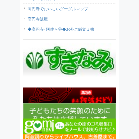
高円寺でおいしいグーグルマップ
高円寺飯屋
◆高円寺･阿佐ヶ谷◆お外ご飯覚え書