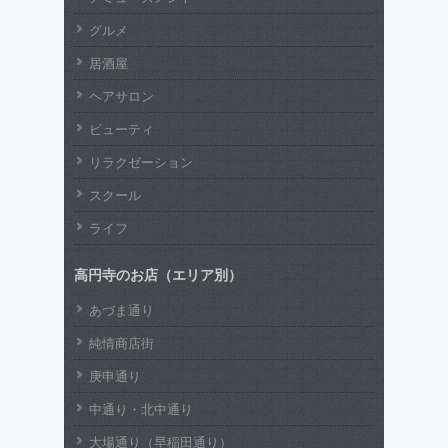
グルメ
居酒屋
ヘアサロン
ビューティ
リラクゼーション
スクール
ライフ
高円寺のお店（エリア別）
あづま通り
純情商店街
庚申通り
中通り・北中通り
大場通り（早稲田通り）