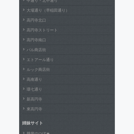
中通り・北中通り
大場通り（早稲田通り）
高円寺北口
高円寺ストリート
高円寺南口
パル商店街
エトアール通り
ルック商店街
高南通り
環七通り
新高円寺
東高円寺
姉妹サイト
懸賞のつぼ★