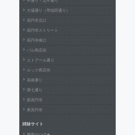
中通り・北中通り
大場通り（早稲田通り）
高円寺北口
高円寺ストリート
高円寺南口
パル商店街
エトアール通り
ルック商店街
高南通り
環七通り
新高円寺
東高円寺
姉妹サイト
懸賞のつぼ★