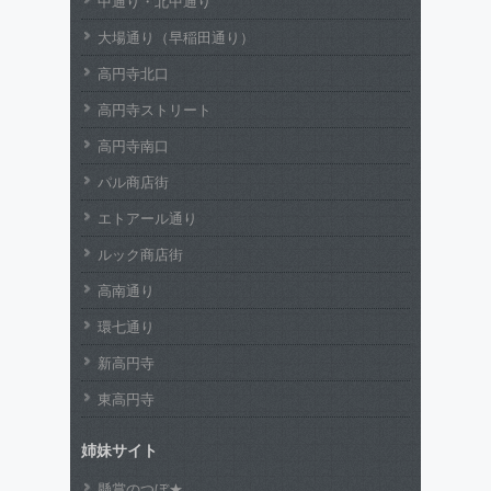
中通り・北中通り
大場通り（早稲田通り）
高円寺北口
高円寺ストリート
高円寺南口
パル商店街
エトアール通り
ルック商店街
高南通り
環七通り
新高円寺
東高円寺
姉妹サイト
懸賞のつぼ★