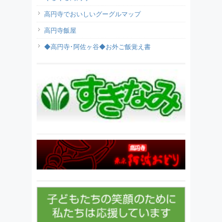
高円寺でおいしいグーグルマップ
高円寺飯屋
◆高円寺･阿佐ヶ谷◆お外ご飯覚え書