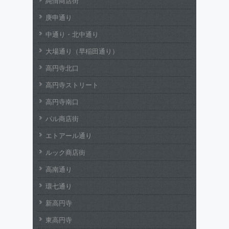
純情商店街
庚申通り
中通り・北中通り
大場通り（早稲田通り）
高円寺北口
高円寺ストリート
高円寺南口
パル商店街
エトアール通り
ルック商店街
高南通り
環七通り
新高円寺
東高円寺