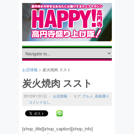
お店情報
> 炭火焼肉 ススト
炭火焼肉 ススト
2012年1月1日
-
お店情報
-
タグ:
グルメ
,
高南通り
-
コメントなし
[shop_title][shop_caption][shop_info]