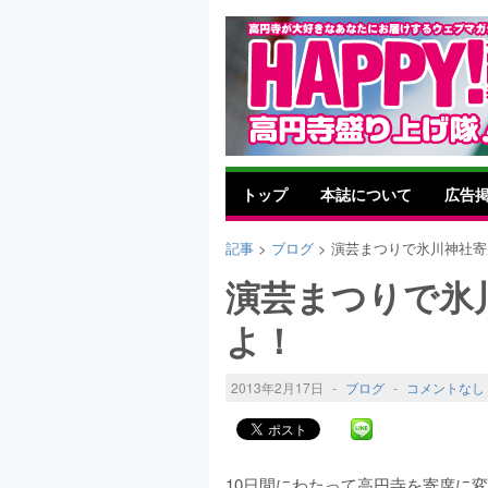
トップ
本誌について
広告
記事
>
ブログ
> 演芸まつりで氷川神社
演芸まつりで氷
よ！
2013年2月17日
-
ブログ
-
コメントなし
10日間にわたって高円寺を寄席に