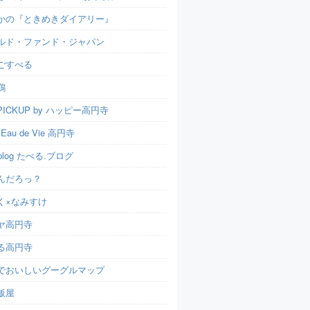
かの『ときめきダイアリー』
ルド・ファンド・ジャパン
ごすぺる
鶏
ICKUP by ハッピー高円寺
t Eau de Vie 高円寺
u.blog たべる.ブログ
んだろっ？
く×なみすけ
ヤ高円寺
る高円寺
でおいしいグーグルマップ
飯屋