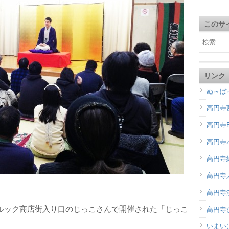
このサ
リンク
ぬ～ぼ
高円寺
高円寺B
高円寺
高円寺
高円寺
高円寺演
らルック商店街入り口のじっこさんで開催された「じっこ
高円寺
いまい