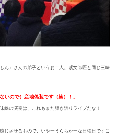
もん）さんの弟子というお二人。紫文師匠と同じ三味
ないので）産地偽装です（笑）！」
味線の演奏は、これもまた弾き語りライブだな！
感じさせるもので、いやーうららかーな日曜日ですこ