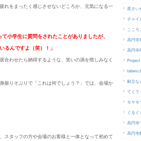
疲れをまったく感じさせないどころか、元気になる一
星さい
チャイ
こころ
 って小学生に質問をされたことがありましたが、
高円寺
いるんですよ（笑）！」
高円寺P
居合わせたら納得するような、笑いの渦を惜しみなく
Projec
taber
献立な
身振りそぶりで「これは何でしょう？」では、会場か
てくて
モヤモ
ぐるぐ
高円寺
高円寺
、スタッフの方や会場のお客様と一体となって初めて