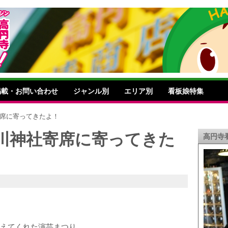
掲載・お問い合わせ
ジャンル別
エリア別
看板娘特集
寄席に寄ってきたよ！
川神社寄席に寄ってきた
高円寺
変えてくれた演芸まつり。