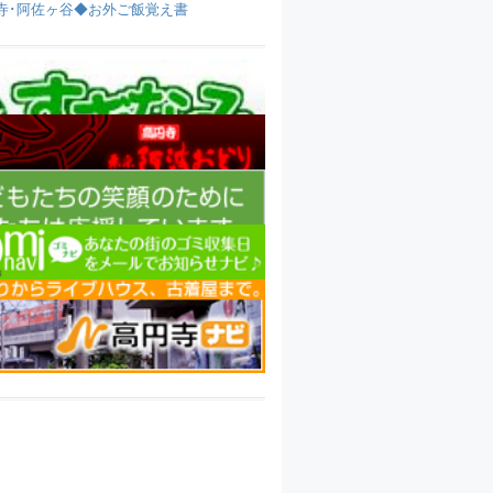
寺･阿佐ヶ谷◆お外ご飯覚え書