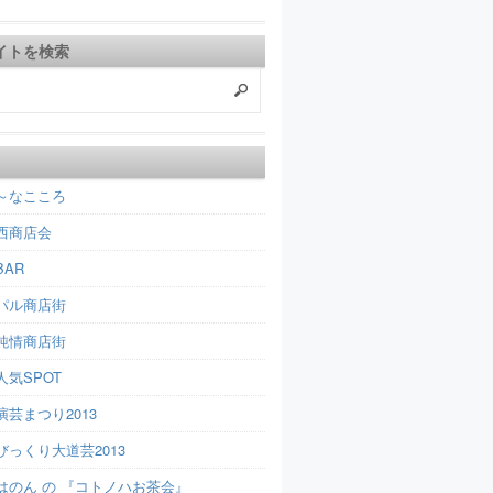
イトを検索
～なこころ
西商店会
AR
パル商店街
純情商店街
人気SPOT
芸まつり2013
びっくり大道芸2013
はのん の 『コトノハお茶会』