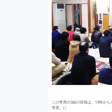
この寄席の3組の皆様は、13時か
寄席」に