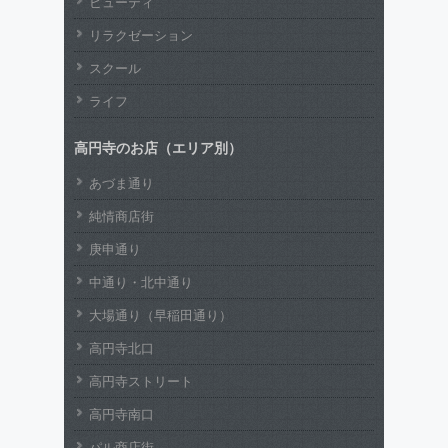
ビューティ
リラクゼーション
スクール
ライフ
高円寺のお店（エリア別）
あづま通り
純情商店街
庚申通り
中通り・北中通り
大場通り（早稲田通り）
高円寺北口
高円寺ストリート
高円寺南口
パル商店街