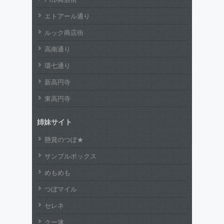
エトアール通り
ルック商店街
高南通り
環七通り
新高円寺
東高円寺
姉妹サイト
懸賞のつぼ★
サンプルボックス
めもめも
つぼマイル
セレネ
クー速