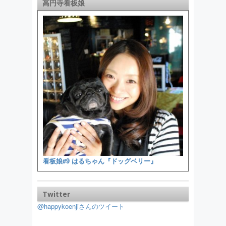
高円寺看板娘
看板娘#9 はるちゃん『ドッグベリー』
Twitter
@happykoenjiさんのツイート