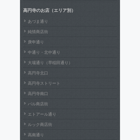
高円寺のお店（エリア別）
あづま通り
純情商店街
庚申通り
中通り・北中通り
大場通り（早稲田通り）
高円寺北口
高円寺ストリート
高円寺南口
パル商店街
エトアール通り
ルック商店街
高南通り