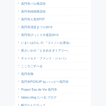
高円寺パル商店街
高円寺純情商店街
高円寺人気SPOT
高円寺演芸まつり2013
高円寺びっくり大道芸2013
いまいはのん の 『コトノハお茶会』
星さいかの『ときめきダイアリー』
チャイルド・ファンド・ジャパン
こころごすぺる
高円寺鶏
高円寺PICKUP by ハッピー高円寺
Project Eau de Vie 高円寺
taberu.blog たべる.ブログ
献立なんだろっ？