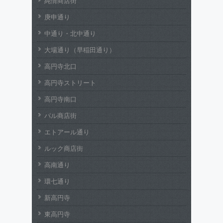
純情商店街
庚申通り
中通り・北中通り
大場通り（早稲田通り）
高円寺北口
高円寺ストリート
高円寺南口
パル商店街
エトアール通り
ルック商店街
高南通り
環七通り
新高円寺
東高円寺