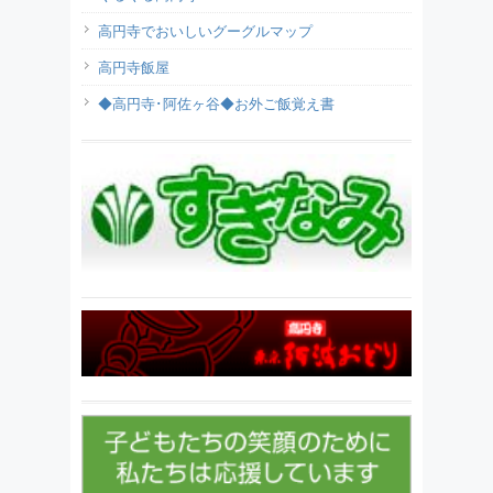
高円寺でおいしいグーグルマップ
高円寺飯屋
◆高円寺･阿佐ヶ谷◆お外ご飯覚え書