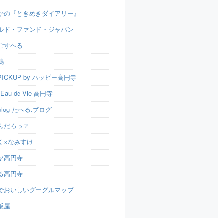
かの『ときめきダイアリー』
ルド・ファンド・ジャパン
ごすぺる
鶏
ICKUP by ハッピー高円寺
t Eau de Vie 高円寺
u.blog たべる.ブログ
んだろっ？
く×なみすけ
ヤ高円寺
る高円寺
でおいしいグーグルマップ
飯屋