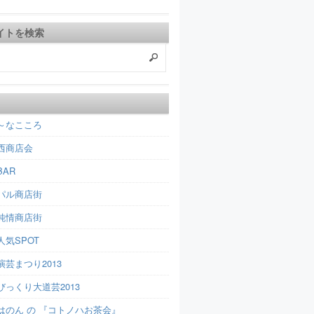
イトを検索
～なこころ
西商店会
AR
パル商店街
純情商店街
人気SPOT
芸まつり2013
びっくり大道芸2013
はのん の 『コトノハお茶会』