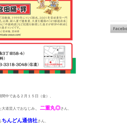
Faceb
期間中である２月１５日（金）、
、
二重丸◎
た大道芸人でおなじみ
さん、
ちんどん通信社
る
さん、