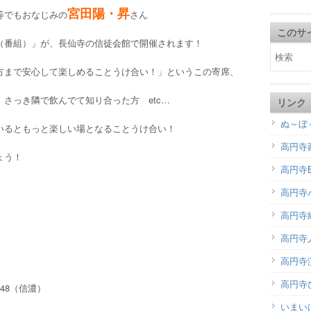
宮田陽・昇
等でもおなじみの
さん
このサ
（番組）」が、長仙寺の信徒会館で開催されます！
方まで安心して楽しめることうけ合い！」というこの寄席、
さっき隣で飲んでて知り合った方 etc…
リンク
ぬ～ぼ
いるともっと楽しい場となることうけ合い！
高円寺
ょう！
高円寺B
高円寺
高円寺
高円寺
）
高円寺演
高円寺
048（信濃）
いまい