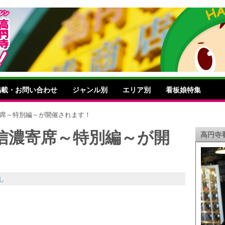
掲載・お問い合わせ
ジャンル別
エリア別
看板娘特集
寄席～特別編～が開催されます！
信濃寄席～特別編～が開
高円寺
し