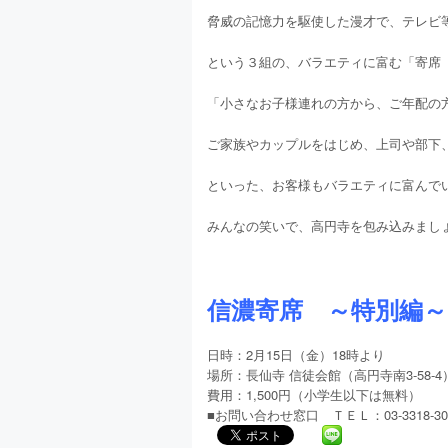
脅威の記憶力を駆使した漫才で、テレビ
という３組の、バラエティに富む「寄席
「小さなお子様連れの方から、ご年配の
ご家族やカップルをはじめ、上司や部下、
といった、お客様もバラエティに富んで
みんなの笑いで、高円寺を包み込みまし
信濃寄席 ～特別編～
日時：2月15日（金）18時より
場所：長仙寺 信徒会館（高円寺南3-58-4
費用：1,500円（小学生以下は無料）
■お問い合わせ窓口 ＴＥＬ：03-3318-3