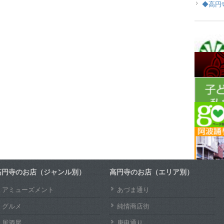
◆高円
高円寺のお店（ジャンル別）
高円寺のお店（エリア別）
アミューズメント
あづま通り
グルメ
純情商店街
居酒屋
庚申通り