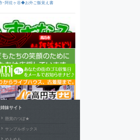
寺･阿佐ヶ谷◆お外ご飯覚え書
姉妹サイト
懸賞のつぼ★
サンプルボックス
めもめも