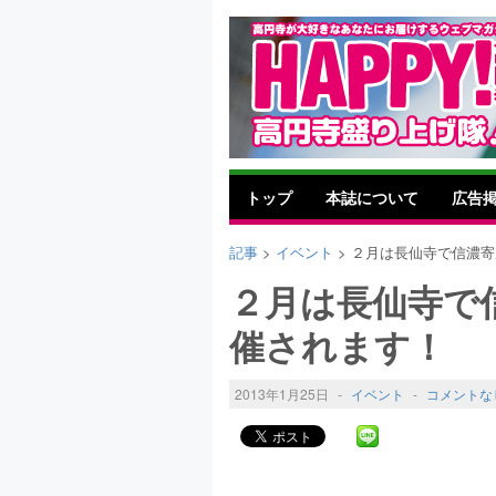
トップ
本誌について
広告
記事
>
イベント
> ２月は長仙寺で信濃
２月は長仙寺で
催されます！
2013年1月25日
-
イベント
-
コメントな