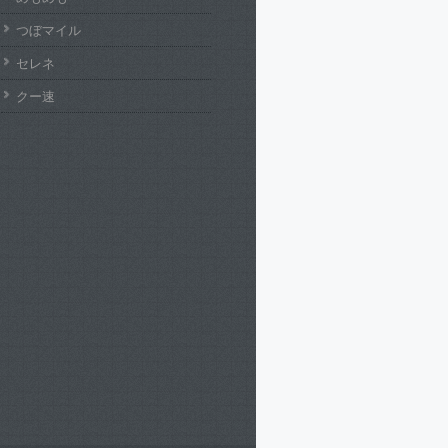
つぼマイル
セレネ
クー速