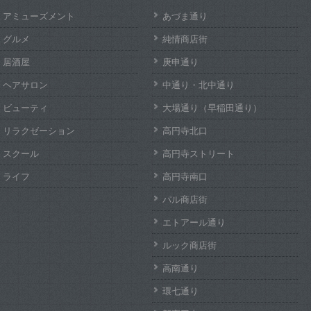
アミューズメント
あづま通り
グルメ
純情商店街
居酒屋
庚申通り
ヘアサロン
中通り・北中通り
ビューティ
大場通り（早稲田通り）
リラクゼーション
高円寺北口
スクール
高円寺ストリート
ライフ
高円寺南口
パル商店街
エトアール通り
ルック商店街
高南通り
環七通り