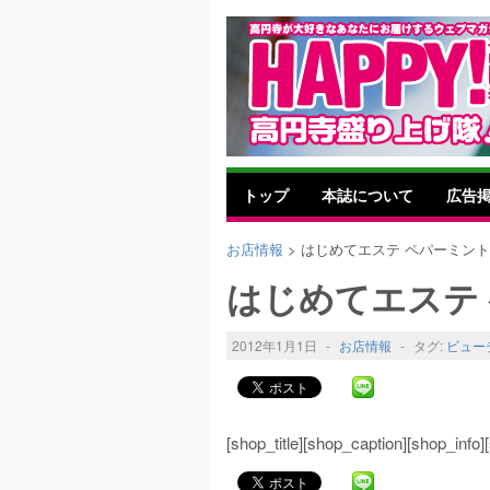
トップ
本誌について
広告
お店情報
> はじめてエステ ペパーミント
はじめてエステ
2012年1月1日
-
お店情報
-
タグ:
ビュー
[shop_title][shop_caption][shop_inf