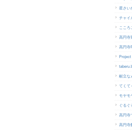
星さい
チャイ
こころ
高円寺
高円寺P
Projec
taber
献立な
てくて
モヤモ
ぐるぐ
高円寺
高円寺