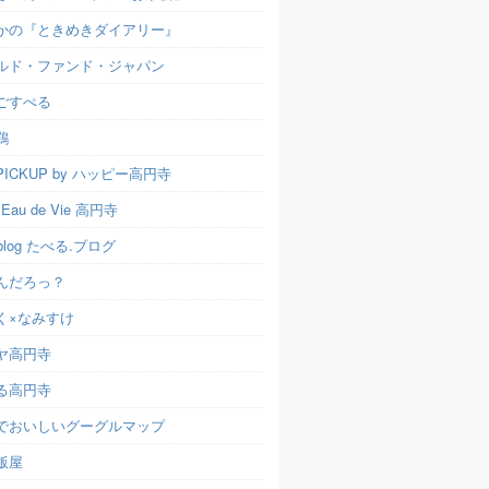
かの『ときめきダイアリー』
ルド・ファンド・ジャパン
ごすぺる
鶏
ICKUP by ハッピー高円寺
t Eau de Vie 高円寺
u.blog たべる.ブログ
んだろっ？
く×なみすけ
ヤ高円寺
る高円寺
でおいしいグーグルマップ
飯屋