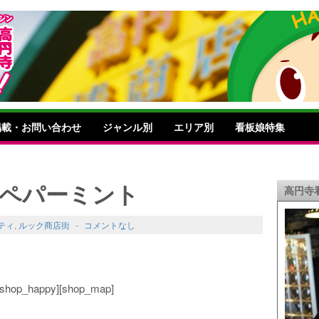
掲載・お問い合わせ
ジャンル別
エリア別
看板娘特集
 ペパーミント
高円寺
ティ
,
ルック商店街
-
コメントなし
o][shop_happy][shop_map]