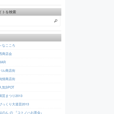
イトを検索
～なこころ
西商店会
AR
パル商店街
純情商店街
人気SPOT
芸まつり2013
びっくり大道芸2013
はのん の 『コトノハお茶会』