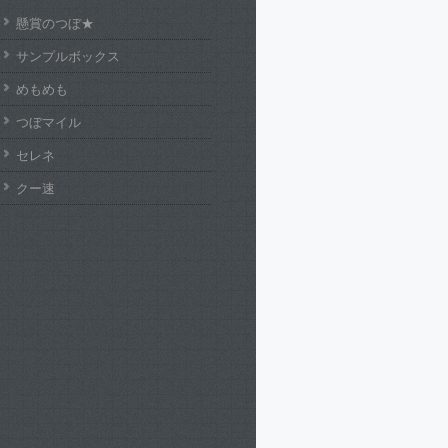
懸賞のつぼ★
サンプルボックス
めもめも
つぼマイル
セレネ
クー速