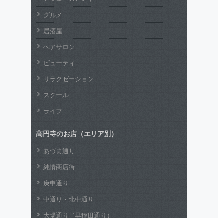
グルメ
居酒屋
ヘアサロン
ビューティ
リラクゼーション
スクール
ライフ
高円寺のお店（エリア別）
あづま通り
純情商店街
庚申通り
中通り・北中通り
大場通り（早稲田通り）