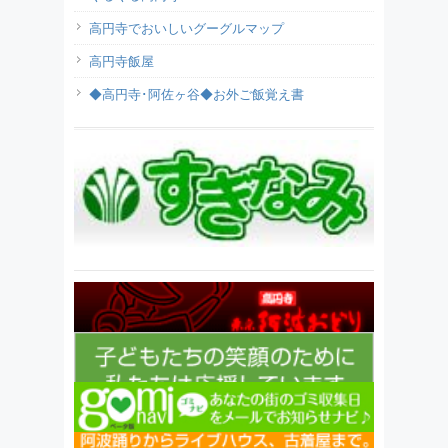
高円寺でおいしいグーグルマップ
高円寺飯屋
◆高円寺･阿佐ヶ谷◆お外ご飯覚え書