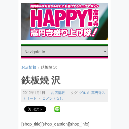
お店情報
> 鉄板焼 沢
鉄板焼 沢
2012年1月1日
-
お店情報
-
タグ:
グルメ
,
高円寺ス
トリート
-
コメントなし
[shop_title][shop_caption][shop_info]