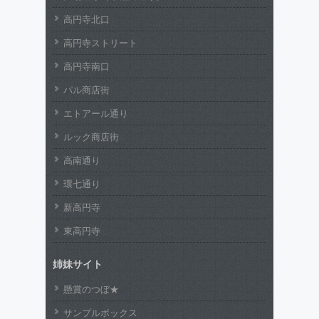
高円寺北口
高円寺ストリート
高円寺南口
パル商店街
エトアール通り
ルック商店街
高南通り
環七通り
新高円寺
東高円寺
姉妹サイト
懸賞のつぼ★
サンプルボックス