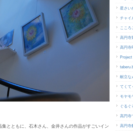
星さい
チャイ
こころ
高円寺
高円寺P
Projec
taber
献立な
てくて
モヤモ
ぐるぐ
高円寺
高円寺
品集とともに、石木さん、金井さんの作品がすごいイン