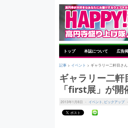
トップ
本誌について
広告
記事
>
イベント
> ギャラリー二軒目さん
ギャラリー二軒
「first展」が
2013年1月8日
-
イベント
,
ピックアップ