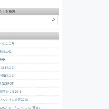
イトを検索
～なこころ
西商店会
AR
パル商店街
純情商店街
人気SPOT
芸まつり2013
びっくり大道芸2013
はのん の 『コトノハお茶会』