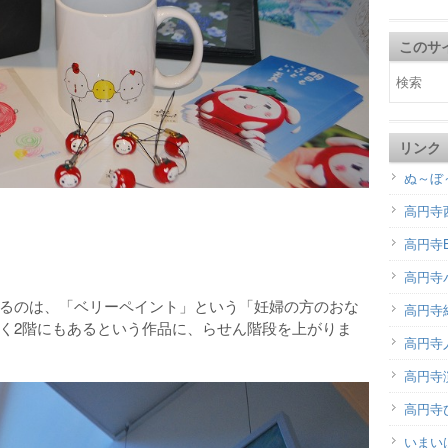
このサ
リンク
ぬ～ぼ
高円寺
高円寺B
高円寺
るのは、「ベリーペイント」という「妊婦の方のおな
高円寺
く2階にもあるという作品に、らせん階段を上がりま
高円寺
高円寺演
高円寺
いまい