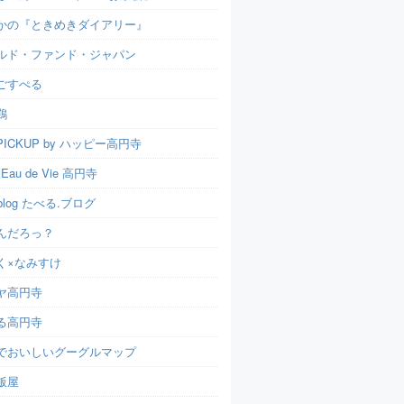
かの『ときめきダイアリー』
ルド・ファンド・ジャパン
ごすぺる
鶏
ICKUP by ハッピー高円寺
t Eau de Vie 高円寺
u.blog たべる.ブログ
んだろっ？
く×なみすけ
ヤ高円寺
る高円寺
でおいしいグーグルマップ
飯屋