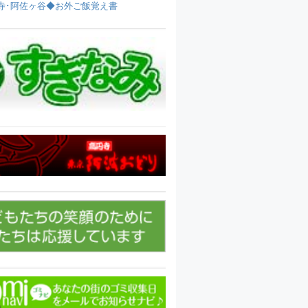
寺･阿佐ヶ谷◆お外ご飯覚え書