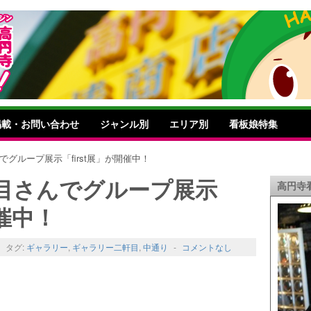
掲載・お問い合わせ
ジャンル別
エリア別
看板娘特集
でグループ展示「first展」が開催中！
目さんでグループ展示
高円寺
開催中！
-
タグ:
ギャラリー
,
ギャラリー二軒目
,
中通り
-
コメントなし