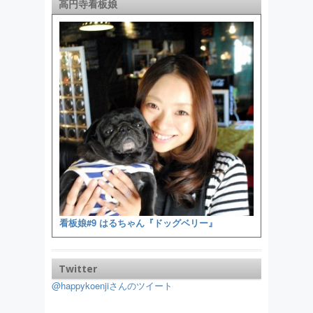
高円寺看板娘
看板娘#9 はるちゃん『ドッグベリー』
Twitter
@happykoenjiさんのツイート