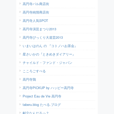
高円寺パル商店街
高円寺純情商店街
高円寺人気SPOT
高円寺演芸まつり2013
高円寺びっくり大道芸2013
いまいはのん の 『コトノハお茶会』
星さいかの『ときめきダイアリー』
チャイルド・ファンド・ジャパン
こころごすぺる
高円寺鶏
高円寺PICKUP by ハッピー高円寺
Project Eau de Vie 高円寺
taberu.blog たべる.ブログ
献立なんだろっ？