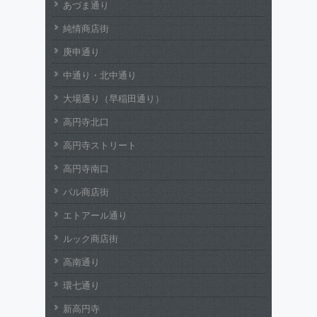
あづま通り
純情商店街
庚申通り
中通り・北中通り
大場通り（早稲田通り）
高円寺北口
高円寺ストリート
高円寺南口
パル商店街
エトアール通り
ルック商店街
高南通り
環七通り
新高円寺