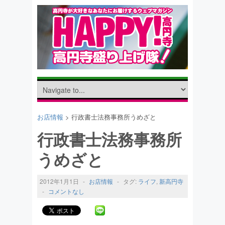
お店情報
> 行政書士法務事務所うめざと
行政書士法務事務所
うめざと
2012年1月1日
-
お店情報
-
タグ:
ライフ
,
新高円寺
-
コメントなし