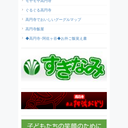
モヤモヤ高円寺
ぐるぐる高円寺
高円寺でおいしいグーグルマップ
高円寺飯屋
◆高円寺･阿佐ヶ谷◆お外ご飯覚え書