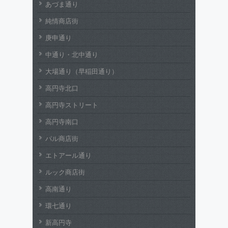
あづま通り
純情商店街
庚申通り
中通り・北中通り
大場通り（早稲田通り）
高円寺北口
高円寺ストリート
高円寺南口
パル商店街
エトアール通り
ルック商店街
高南通り
環七通り
新高円寺