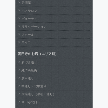
居酒屋
ヘアサロン
ビューティ
リラクゼーション
スクール
ライフ
高円寺のお店（エリア別）
あづま通り
純情商店街
庚申通り
中通り・北中通り
大場通り（早稲田通り）
高円寺北口