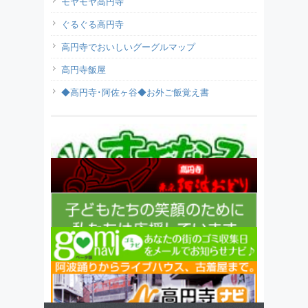
モヤモヤ高円寺
ぐるぐる高円寺
高円寺でおいしいグーグルマップ
高円寺飯屋
◆高円寺･阿佐ヶ谷◆お外ご飯覚え書