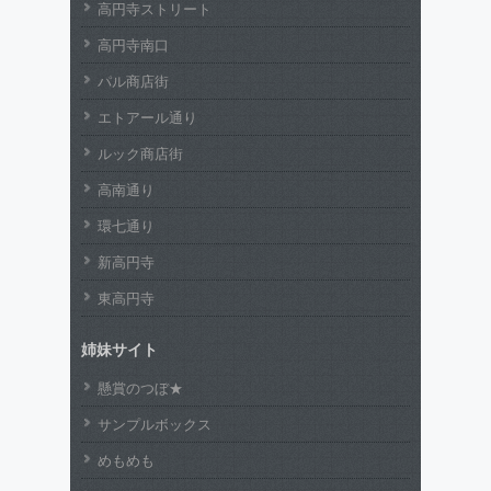
高円寺ストリート
高円寺南口
パル商店街
エトアール通り
ルック商店街
高南通り
環七通り
新高円寺
東高円寺
姉妹サイト
懸賞のつぼ★
サンプルボックス
めもめも