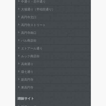
中通り・北中通り
大場通り（早稲田通り）
高円寺北口
高円寺ストリート
高円寺南口
パル商店街
エトアール通り
ルック商店街
高南通り
環七通り
新高円寺
東高円寺
姉妹サイト