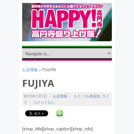
お店情報
> FUJIYA
FUJIYA
2012年1月1日
-
お店情報
-
タグ:
パル商店街
,
ライ
フ
-
コメントなし
[shop_title][shop_caption][shop_info]