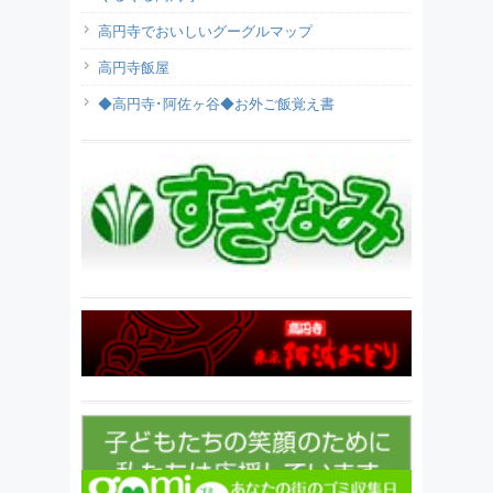
高円寺でおいしいグーグルマップ
高円寺飯屋
◆高円寺･阿佐ヶ谷◆お外ご飯覚え書