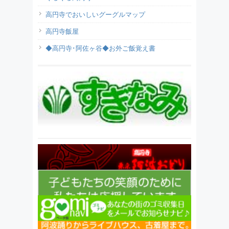
高円寺でおいしいグーグルマップ
高円寺飯屋
◆高円寺･阿佐ヶ谷◆お外ご飯覚え書