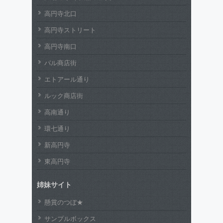
高円寺北口
高円寺ストリート
高円寺南口
パル商店街
エトアール通り
ルック商店街
高南通り
環七通り
新高円寺
東高円寺
姉妹サイト
懸賞のつぼ★
サンプルボックス