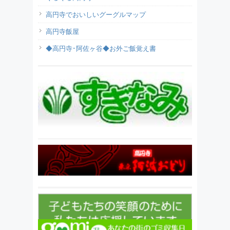
高円寺でおいしいグーグルマップ
高円寺飯屋
◆高円寺･阿佐ヶ谷◆お外ご飯覚え書