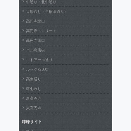
中通り・北中通り
大場通り（早稲田通り）
高円寺北口
高円寺ストリート
高円寺南口
パル商店街
エトアール通り
ルック商店街
高南通り
環七通り
新高円寺
東高円寺
姉妹サイト