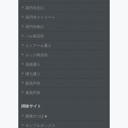
高円寺北口
高円寺ストリート
高円寺南口
パル商店街
エトアール通り
ルック商店街
高南通り
環七通り
新高円寺
東高円寺
姉妹サイト
懸賞のつぼ★
サンプルボックス