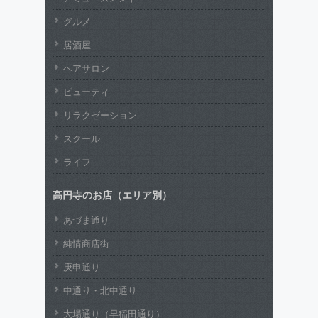
グルメ
居酒屋
ヘアサロン
ビューティ
リラクゼーション
スクール
ライフ
高円寺のお店（エリア別）
あづま通り
純情商店街
庚申通り
中通り・北中通り
大場通り（早稲田通り）