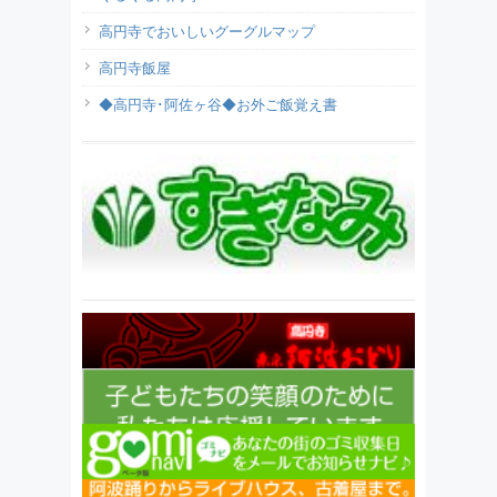
高円寺でおいしいグーグルマップ
高円寺飯屋
◆高円寺･阿佐ヶ谷◆お外ご飯覚え書