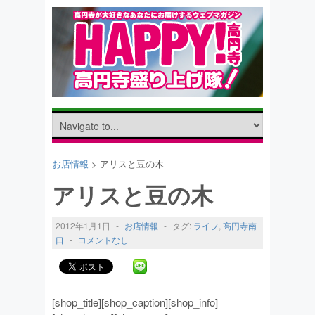
お店情報
> アリスと豆の木
アリスと豆の木
2012年1月1日
-
お店情報
-
タグ:
ライフ
,
高円寺南
口
-
コメントなし
[shop_title][shop_caption][shop_info]