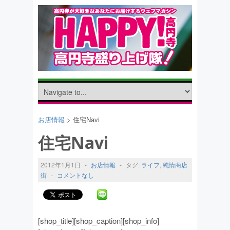
お店情報
> 住宅Navi
住宅Navi
2012年1月1日
-
お店情報
-
タグ:
ライフ
,
純情商店
街
-
コメントなし
[shop_title][shop_caption][shop_info]