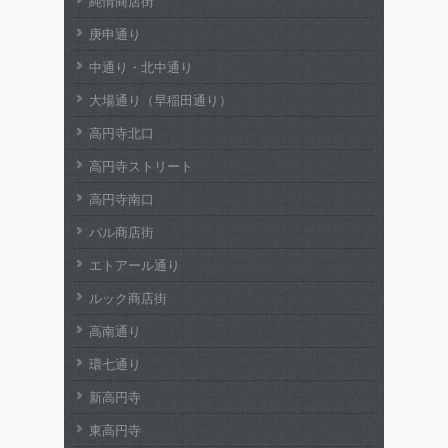
純情商店街
庚申通り
中通り・北中通り
大場通り（早稲田通り）
高円寺北口
高円寺ストリート
高円寺南口
パル商店街
エトアール通り
ルック商店街
高南通り
環七通り
新高円寺
東高円寺