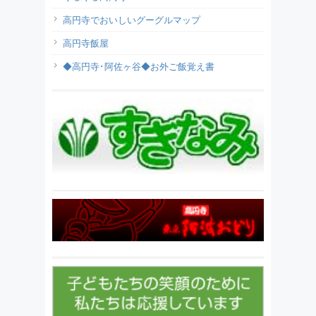
高円寺でおいしいグーグルマップ
高円寺飯屋
◆高円寺･阿佐ヶ谷◆お外ご飯覚え書