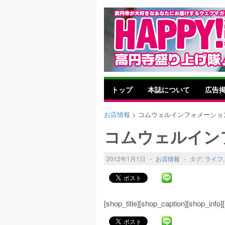
トップ
本誌について
広告
お店情報
> コムウェルインフォメーショ
コムウェルイン
2012年1月1日
-
お店情報
-
タグ:
ライフ
[shop_title][shop_caption][shop_inf