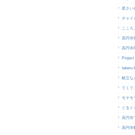
星さい
チャイ
こころ
高円寺
高円寺P
Projec
taber
献立な
てくて
モヤモ
ぐるぐ
高円寺
高円寺