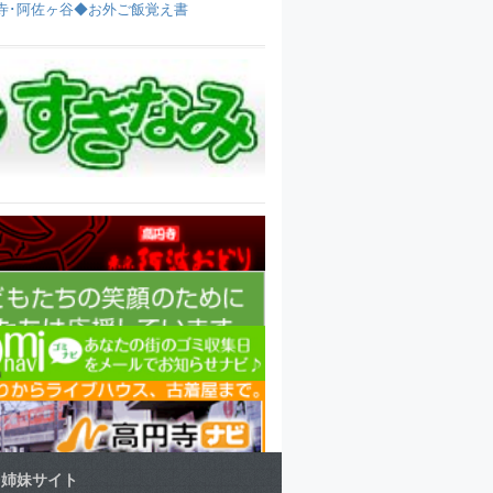
寺･阿佐ヶ谷◆お外ご飯覚え書
姉妹サイト