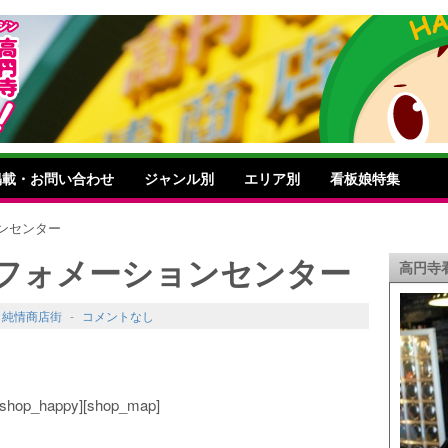
掲載・お問い合わせ
ジャンル別
エリア別
看板娘特集
ンセンター
フォメーションセンター
高円寺
,
純情商店街
-
コメントなし
o][shop_happy][shop_map]