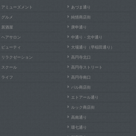
アミューズメント
あづま通り
グルメ
純情商店街
居酒屋
庚申通り
ヘアサロン
中通り・北中通り
ビューティ
大場通り（早稲田通り）
リラクゼーション
高円寺北口
スクール
高円寺ストリート
ライフ
高円寺南口
パル商店街
エトアール通り
ルック商店街
高南通り
環七通り