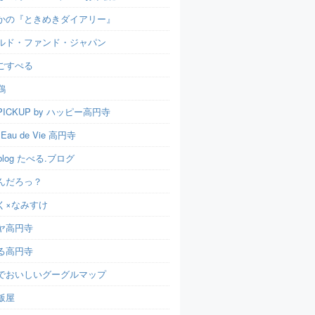
かの『ときめきダイアリー』
ルド・ファンド・ジャパン
ごすぺる
鶏
ICKUP by ハッピー高円寺
t Eau de Vie 高円寺
u.blog たべる.ブログ
んだろっ？
く×なみすけ
ヤ高円寺
る高円寺
でおいしいグーグルマップ
飯屋