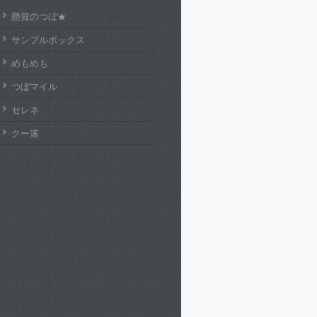
懸賞のつぼ★
サンプルボックス
めもめも
つぼマイル
セレネ
クー速