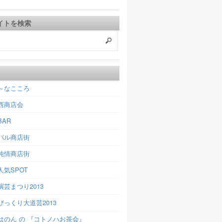
イトを検索
～なこころ
西商店会
AR
パル商店街
純情商店街
人気SPOT
芸まつり2013
びっくり大道芸2013
はのん の 『コトノハお茶会』