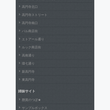
高円寺北口
高円寺ストリート
高円寺南口
パル商店街
エトアール通り
ルック商店街
高南通り
環七通り
新高円寺
東高円寺
姉妹サイト
懸賞のつぼ★
サンプルボックス