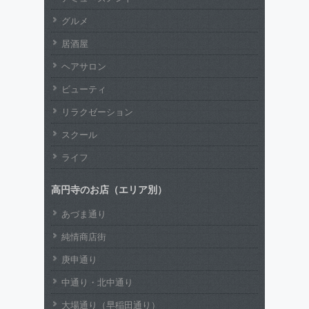
グルメ
居酒屋
ヘアサロン
ビューティ
リラクゼーション
スクール
ライフ
高円寺のお店（エリア別）
あづま通り
純情商店街
庚申通り
中通り・北中通り
大場通り（早稲田通り）