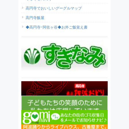
高円寺でおいしいグーグルマップ
高円寺飯屋
◆高円寺･阿佐ヶ谷◆お外ご飯覚え書