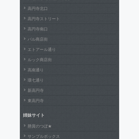
高円寺北口
高円寺ストリート
高円寺南口
パル商店街
エトアール通り
ルック商店街
高南通り
環七通り
新高円寺
東高円寺
姉妹サイト
懸賞のつぼ★
サンプルボックス