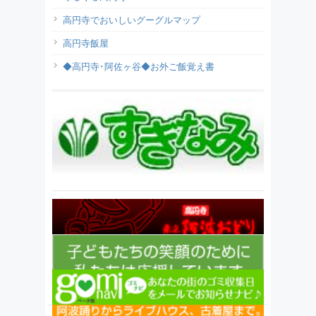
高円寺でおいしいグーグルマップ
高円寺飯屋
◆高円寺･阿佐ヶ谷◆お外ご飯覚え書