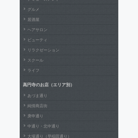
グルメ
居酒屋
ヘアサロン
ビューティ
リラクゼーション
スクール
ライフ
高円寺のお店（エリア別）
あづま通り
純情商店街
庚申通り
中通り・北中通り
大場通り（早稲田通り）