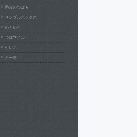
懸賞のつぼ★
サンプルボックス
めもめも
つぼマイル
セレネ
クー速