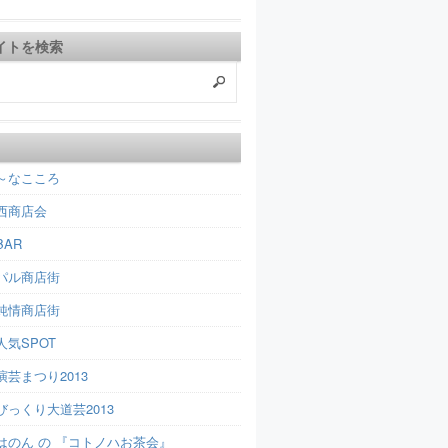
イトを検索
～なこころ
西商店会
AR
パル商店街
純情商店街
人気SPOT
芸まつり2013
びっくり大道芸2013
はのん の 『コトノハお茶会』