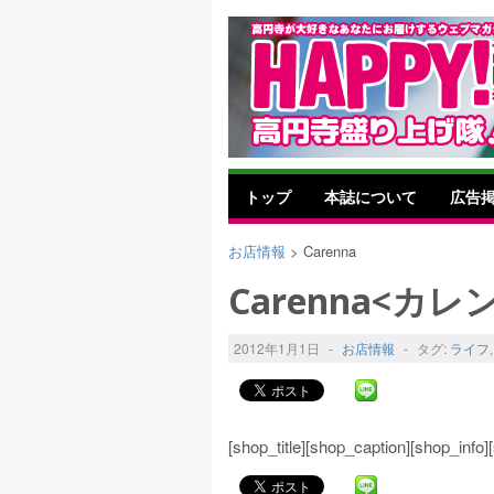
トップ
本誌について
広告
お店情報
> Carenna
Carenna<カレ
2012年1月1日
-
お店情報
-
タグ:
ライフ
[shop_title][shop_caption][shop_inf