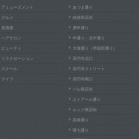
アミューズメント
あづま通り
グルメ
純情商店街
居酒屋
庚申通り
ヘアサロン
中通り・北中通り
ビューティ
大場通り（早稲田通り）
リラクゼーション
高円寺北口
スクール
高円寺ストリート
ライフ
高円寺南口
パル商店街
エトアール通り
ルック商店街
高南通り
環七通り