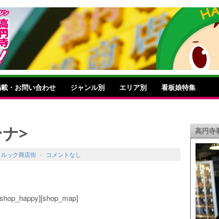
掲載・お問い合わせ
ジャンル別
エリア別
看板娘特集
ンナ>
高円寺
,
ルック商店街
-
コメントなし
o][shop_happy][shop_map]