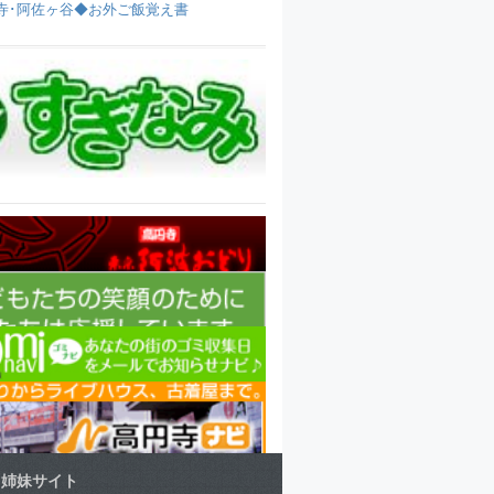
寺･阿佐ヶ谷◆お外ご飯覚え書
姉妹サイト