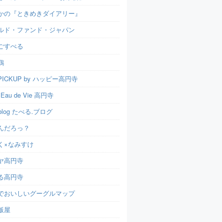
かの『ときめきダイアリー』
ルド・ファンド・ジャパン
ごすぺる
鶏
ICKUP by ハッピー高円寺
t Eau de Vie 高円寺
u.blog たべる.ブログ
んだろっ？
く×なみすけ
ヤ高円寺
る高円寺
でおいしいグーグルマップ
飯屋