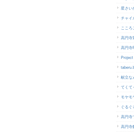
星さい
チャイ
こころ
高円寺
高円寺P
Projec
taber
献立な
てくて
モヤモ
ぐるぐ
高円寺
高円寺