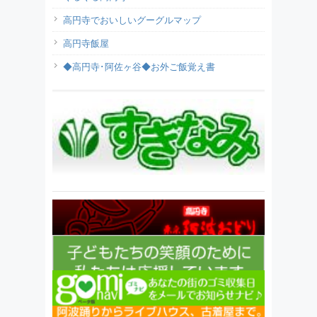
高円寺でおいしいグーグルマップ
高円寺飯屋
◆高円寺･阿佐ヶ谷◆お外ご飯覚え書