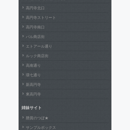
高円寺北口
高円寺ストリート
高円寺南口
パル商店街
エトアール通り
ルック商店街
高南通り
環七通り
新高円寺
東高円寺
姉妹サイト
懸賞のつぼ★
サンプルボックス