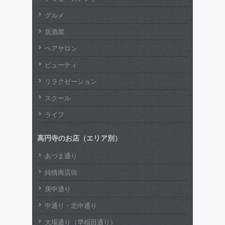
グルメ
居酒屋
ヘアサロン
ビューティ
リラクゼーション
スクール
ライフ
高円寺のお店（エリア別）
あづま通り
純情商店街
庚申通り
中通り・北中通り
大場通り（早稲田通り）