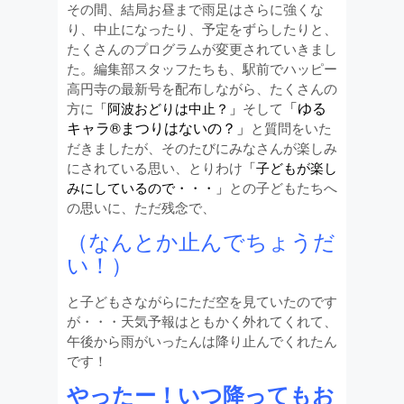
その間、結局お昼まで雨足はさらに強くな
り、中止になったり、予定をずらしたりと、
たくさんのプログラムが変更されていきまし
た。編集部スタッフたちも、駅前でハッピー
高円寺の最新号を配布しながら、たくさんの
「ゆる
方に
「阿波おどりは中止？」
そして
キャラ®まつりはないの？」
と質問をいた
だきましたが、そのたびにみなさんが楽しみ
にされている思い、とりわけ
「子どもが楽し
みにしているので・・・」
との子どもたちへ
の思いに、ただ残念で、
（なんとか止んでちょうだ
い！）
と子どもさながらにただ空を見ていたのです
が・・・天気予報はともかく外れてくれて、
午後から雨がいったんは降り止んでくれたん
です！
やったー！いつ降ってもお