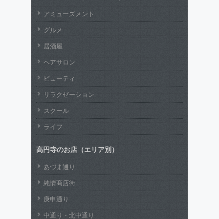
アミューズメント
グルメ
居酒屋
ヘアサロン
ビューティ
リラクゼーション
スクール
ライフ
高円寺のお店（エリア別）
あづま通り
純情商店街
庚申通り
中通り・北中通り