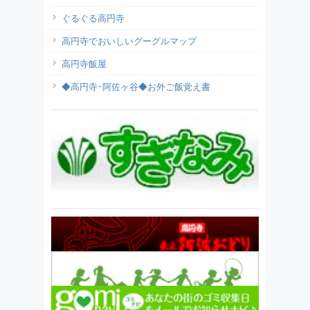
ぐるぐる高円寺
高円寺でおいしいグーグルマップ
高円寺飯屋
◆高円寺･阿佐ヶ谷◆お外ご飯覚え書