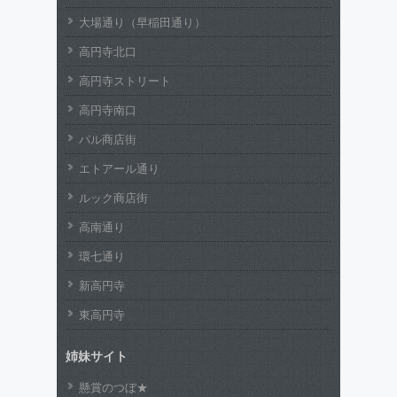
大場通り（早稲田通り）
高円寺北口
高円寺ストリート
高円寺南口
パル商店街
エトアール通り
ルック商店街
高南通り
環七通り
新高円寺
東高円寺
姉妹サイト
懸賞のつぼ★