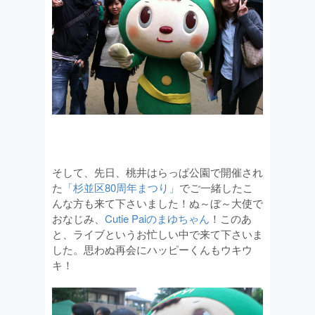
そして、先日、桃井はらっぱ公園で開催され
た
「杉並区80周年まつり」
でご一緒したこ
んな方も来て下さいました！
ぬ～ぼ～大使で
おなじみ、
Cutie Paiのまゆちゃん
！このあ
と、ライブというお忙しい中で来て下さいま
した。思わぬ再会にハッピーくんもウキウ
キ！