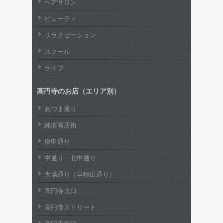
ヘアサロン
ビューティ
リラクゼーション
スクール
ライフ
高円寺のお店（エリア別）
あづま通り
純情商店街
庚申通り
中通り・北中通り
大場通り（早稲田通り）
高円寺北口
高円寺ストリート