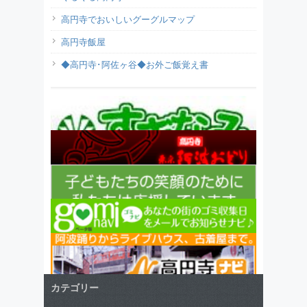
高円寺でおいしいグーグルマップ
高円寺飯屋
◆高円寺･阿佐ヶ谷◆お外ご飯覚え書
カテゴリー