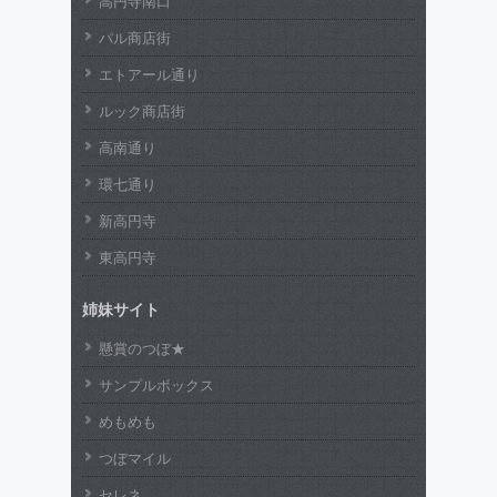
高円寺南口
パル商店街
エトアール通り
ルック商店街
高南通り
環七通り
新高円寺
東高円寺
姉妹サイト
懸賞のつぼ★
サンプルボックス
めもめも
つぼマイル
セレネ