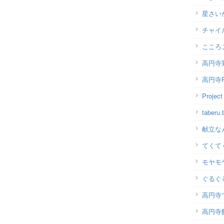
星さい
チャイ
こころ
高円寺
高円寺P
Projec
taber
献立な
てくて
モヤモ
ぐるぐ
高円寺
高円寺