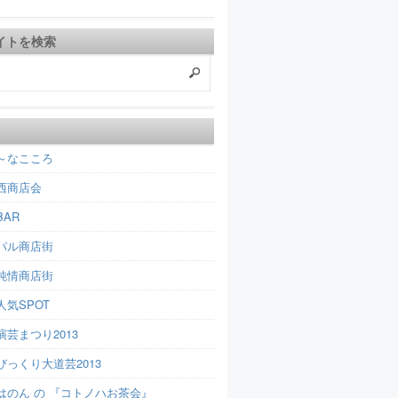
イトを検索
～なこころ
西商店会
AR
パル商店街
純情商店街
人気SPOT
芸まつり2013
びっくり大道芸2013
はのん の 『コトノハお茶会』