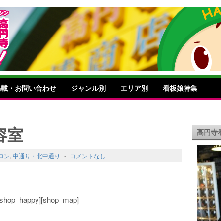
掲載・お問い合わせ
ジャンル別
エリア別
看板娘特集
容室
高円寺
ロン
,
中通り・北中通り
-
コメントなし
o][shop_happy][shop_map]