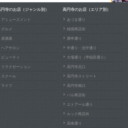
高円寺のお店（ジャンル別）
高円寺のお店（エリア別）
アミューズメント
あづま通り
グルメ
純情商店街
居酒屋
庚申通り
ヘアサロン
中通り・北中通り
ビューティ
大場通り（早稲田通り）
リラクゼーション
高円寺北口
スクール
高円寺ストリート
ライフ
高円寺南口
パル商店街
エトアール通り
ルック商店街
高南通り