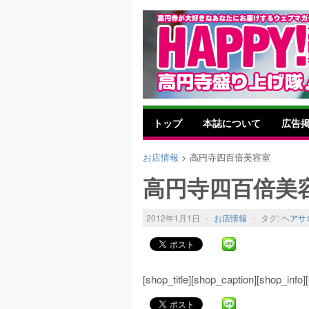
トップ
本誌について
広告
お店情報
> 高円寺四百倍美容室
高円寺四百倍美
2012年1月1日
-
お店情報
-
タグ:
ヘアサ
[shop_title][shop_caption][shop_inf