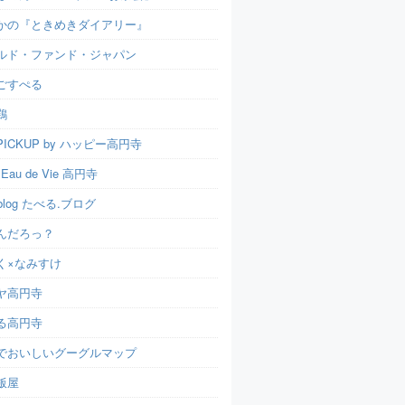
かの『ときめきダイアリー』
ルド・ファンド・ジャパン
ごすぺる
鶏
ICKUP by ハッピー高円寺
t Eau de Vie 高円寺
u.blog たべる.ブログ
んだろっ？
く×なみすけ
ヤ高円寺
る高円寺
でおいしいグーグルマップ
飯屋