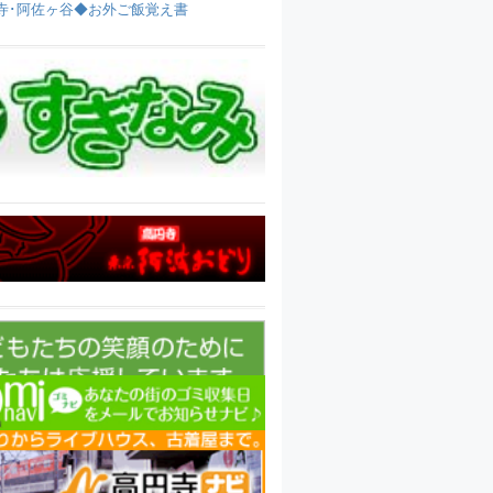
寺･阿佐ヶ谷◆お外ご飯覚え書