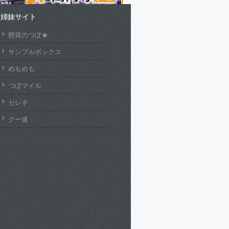
姉妹サイト
懸賞のつぼ★
サンプルボックス
めもめも
つぼマイル
セレネ
クー速