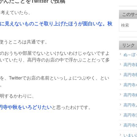
だことをTwitterで投稿
を考えていたら、
このサ
に見えないものこそ取り上げたほうが面白いな。秋
rを使うところは共通です。
リンク
のおうちや部屋でないといけないわけじゃないですよ
ぬ～ぼ
いていたり、高円寺のお店の中で浮かぶことだって多
高円寺
高円寺B
、Twitterでお店の名前といっしょにつぶやく、とい
。
高円寺
高円寺
明するかわりに、
高円寺
円寺や秋をいろどりたい
と思ったわけです。
高円寺演
高円寺
いまい