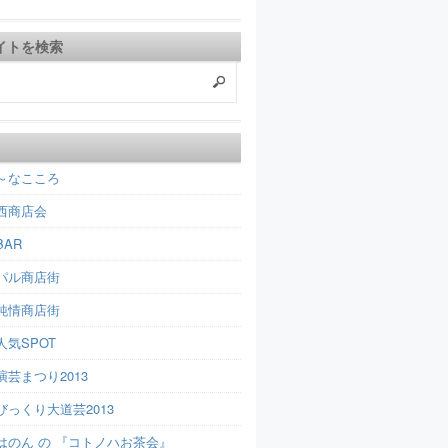
イトを検索
～なこころ
西商店会
AR
パル商店街
純情商店街
人気SPOT
芸まつり2013
びっくり大道芸2013
はのん の 『コトノハお茶会』