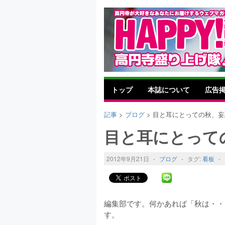
トップ
本誌について
広告
記事
>
ブログ
> 目と耳にとっての秋、
目と耳にとって
2012年9月21日
-
ブログ
-
タグ:
看板
-
編集部です。何かあれば「秋は・・
す。