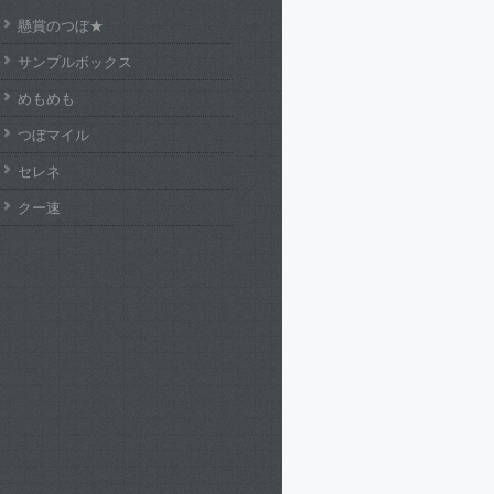
懸賞のつぼ★
サンプルボックス
めもめも
つぼマイル
セレネ
クー速