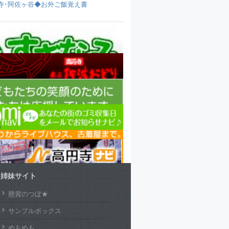
寺･阿佐ヶ谷◆お外ご飯覚え書
姉妹サイト
懸賞のつぼ★
サンプルボックス
めもめも