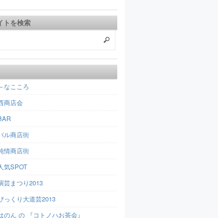
イトを検索
～なこころ
西商店会
AR
パル商店街
純情商店街
人気SPOT
芸まつり2013
びっくり大道芸2013
はのん の 『コトノハお茶会』