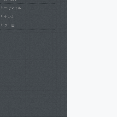
つぼマイル
セレネ
クー速