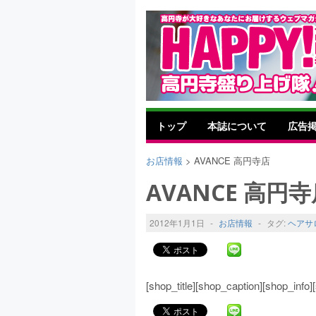
トップ
本誌について
広告
お店情報
> AVANCE 高円寺店
AVANCE 高円
2012年1月1日
-
お店情報
-
タグ:
ヘアサ
[shop_title][shop_caption][shop_inf