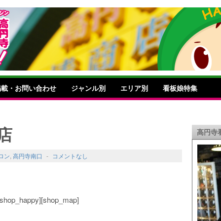
掲載・お問い合わせ
ジャンル別
エリア別
看板娘特集
寺店
高円寺
ロン
,
高円寺南口
-
コメントなし
o][shop_happy][shop_map]