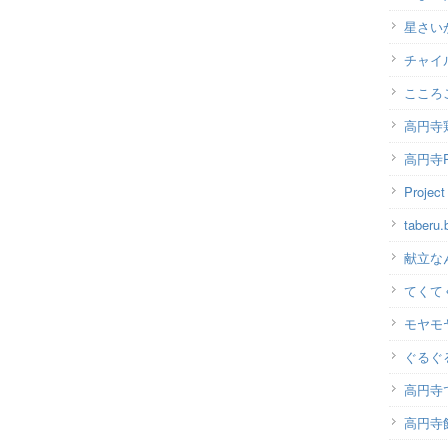
星さい
チャイ
こころ
高円寺
高円寺P
Projec
taber
献立な
てくて
モヤモ
ぐるぐ
高円寺
高円寺