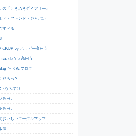
かの『ときめきダイアリー』
ルド・ファンド・ジャパン
ごすぺる
鶏
ICKUP by ハッピー高円寺
t Eau de Vie 高円寺
u.blog たべる.ブログ
んだろっ？
く×なみすけ
ヤ高円寺
る高円寺
でおいしいグーグルマップ
飯屋