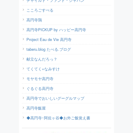
チャイルド・ファンド・ジャパン
こころごすぺる
高円寺鶏
高円寺PICKUP by ハッピー高円寺
Project Eau de Vie 高円寺
taberu.blog たべる.ブログ
献立なんだろっ？
てくてく×なみすけ
モヤモヤ高円寺
ぐるぐる高円寺
高円寺でおいしいグーグルマップ
高円寺飯屋
◆高円寺･阿佐ヶ谷◆お外ご飯覚え書