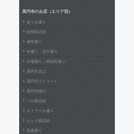
高円寺のお店（エリア別）
あづま通り
純情商店街
庚申通り
中通り・北中通り
大場通り（早稲田通り）
高円寺北口
高円寺ストリート
高円寺南口
パル商店街
エトアール通り
ルック商店街
高南通り