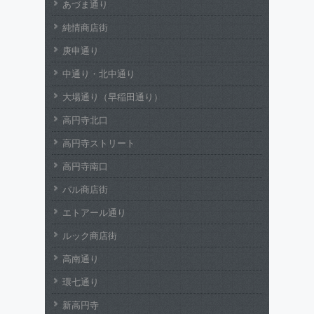
あづま通り
純情商店街
庚申通り
中通り・北中通り
大場通り（早稲田通り）
高円寺北口
高円寺ストリート
高円寺南口
パル商店街
エトアール通り
ルック商店街
高南通り
環七通り
新高円寺