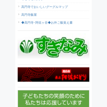
高円寺でおいしいグーグルマップ
高円寺飯屋
◆高円寺･阿佐ヶ谷◆お外ご飯覚え書