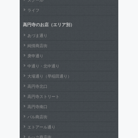
ライフ
高円寺のお店（エリア別）
あづま通り
純情商店街
庚申通り
中通り・北中通り
大場通り（早稲田通り）
高円寺北口
高円寺ストリート
高円寺南口
パル商店街
エトアール通り
ルック商店街