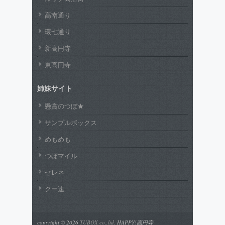
高南通り
環七通り
新高円寺
東高円寺
姉妹サイト
懸賞のつぼ★
サンプルボックス
めもめも
つぼマイル
セレネ
クー速
copyright © 2026
TUBOX co.,ltd.
HAPPY!高円寺