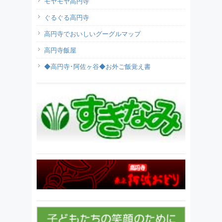
モヤモヤ高円寺
ぐるぐる高円寺
高円寺でおいしいグーグルマップ
高円寺飯屋
◆高円寺･阿佐ヶ谷◆お外ご飯覚え書