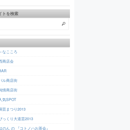
イトを検索
～なこころ
西商店会
AR
パル商店街
純情商店街
人気SPOT
芸まつり2013
びっくり大道芸2013
はのん の 『コトノハお茶会』