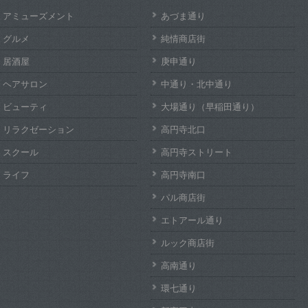
アミューズメント
あづま通り
グルメ
純情商店街
居酒屋
庚申通り
ヘアサロン
中通り・北中通り
ビューティ
大場通り（早稲田通り）
リラクゼーション
高円寺北口
スクール
高円寺ストリート
ライフ
高円寺南口
パル商店街
エトアール通り
ルック商店街
高南通り
環七通り