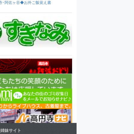
寺･阿佐ヶ谷◆お外ご飯覚え書
姉妹サイト