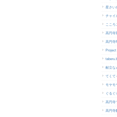
星さい
チャイ
こころ
高円寺
高円寺P
Projec
taber
献立な
てくて
モヤモ
ぐるぐ
高円寺
高円寺