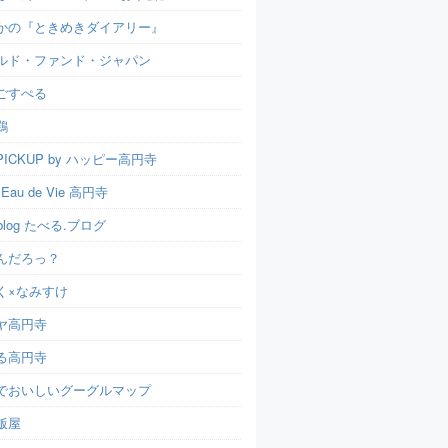
かの『ときめきダイアリー』
ルド・ファンド・ジャパン
ごすぺる
鶏
ICKUP by ハッピー高円寺
t Eau de Vie 高円寺
u.blog たべる.ブログ
んだろっ？
く×なみすけ
ヤ高円寺
る高円寺
でおいしいグーグルマップ
飯屋