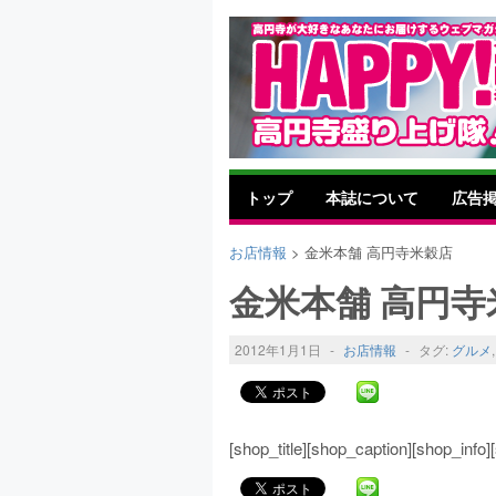
トップ
本誌について
広告
お店情報
> 金米本舗 高円寺米穀店
金米本舗 高円寺
2012年1月1日
-
お店情報
-
タグ:
グルメ
[shop_title][shop_caption][shop_inf