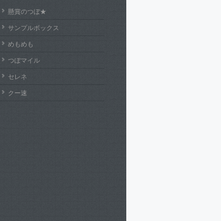
懸賞のつぼ★
サンプルボックス
めもめも
つぼマイル
セレネ
クー速