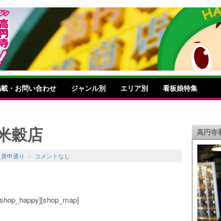
掲載・お問い合わせ
ジャンル別
エリア別
看板娘特集
米穀店
高円寺
,
庚申通り
-
コメントなし
o][shop_happy][shop_map]