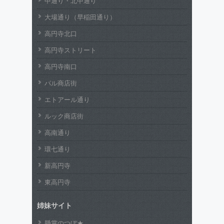
中通り・北中通り
大場通り（早稲田通り）
高円寺北口
高円寺ストリート
高円寺南口
パル商店街
エトアール通り
ルック商店街
高南通り
環七通り
新高円寺
東高円寺
姉妹サイト
懸賞のつぼ★