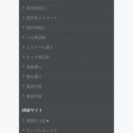
高円寺北口
高円寺ストリート
高円寺南口
パル商店街
エトアール通り
ルック商店街
高南通り
環七通り
新高円寺
東高円寺
姉妹サイト
懸賞のつぼ★
サンプルボックス