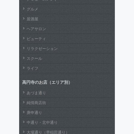
グルメ
居酒屋
ヘアサロン
ビューティ
リラクゼーション
スクール
ライフ
高円寺のお店（エリア別）
あづま通り
純情商店街
庚申通り
中通り・北中通り
大場通り（早稲田通り）