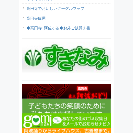
高円寺でおいしいグーグルマップ
高円寺飯屋
◆高円寺･阿佐ヶ谷◆お外ご飯覚え書