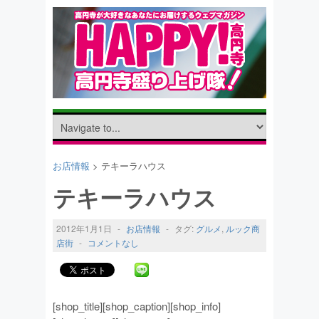
お店情報
> テキーラハウス
テキーラハウス
2012年1月1日
-
お店情報
-
タグ:
グルメ
,
ルック商
店街
-
コメントなし
[shop_title][shop_caption][shop_info]