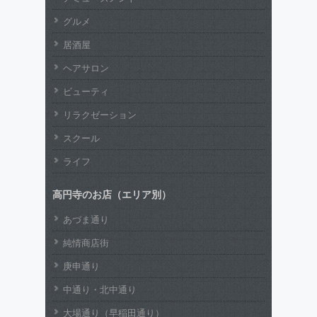
グルメ
居酒屋
ヘアサロン
ビューティ
リラクゼーション
スクール
ライフ
高円寺のお店（エリア別）
あづま通り
純情商店街
庚申通り
中通り・北中通り
大場通り（早稲田通り）