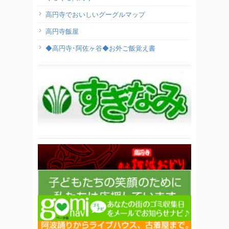
高円寺でおいしいグーグルマップ
高円寺飯屋
◆高円寺･阿佐ヶ谷◆お外ご飯覚え書