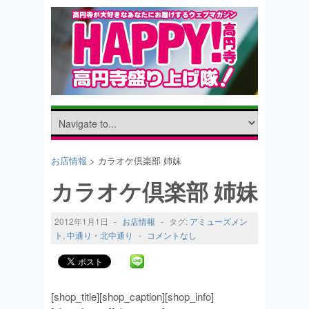
お店情報
> カラオケ倶楽部 姉妹
カラオケ倶楽部 姉妹
2012年1月1日
-
お店情報
-
タグ:
アミューズメン
ト
,
中通り・北中通り
-
コメントなし
[shop_title][shop_caption][shop_info]