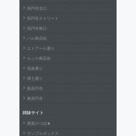
高円寺北口
高円寺ストリート
高円寺南口
パル商店街
エトアール通り
ルック商店街
高南通り
環七通り
新高円寺
東高円寺
姉妹サイト
懸賞のつぼ★
サンプルボックス