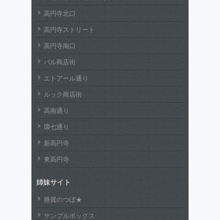
高円寺北口
高円寺ストリート
高円寺南口
パル商店街
エトアール通り
ルック商店街
高南通り
環七通り
新高円寺
東高円寺
姉妹サイト
懸賞のつぼ★
サンプルボックス