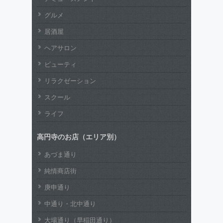
グルメ
居酒屋
ヘアサロン
ビューティ
リラクゼーション
スクール
ライフ
高円寺のお店（エリア別）
あづま通り
純情商店街
庚申通り
中通り・北中通り
大場通り（早稲田通り）