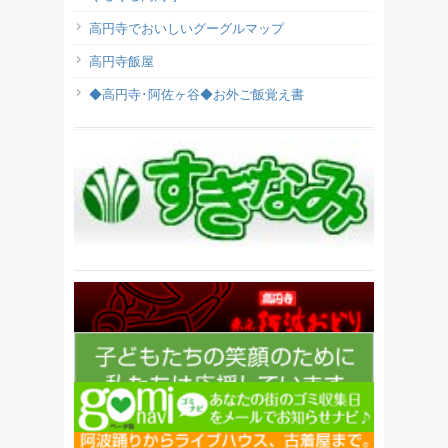
高円寺でおいしいグーグルマップ
高円寺飯屋
◆高円寺･阿佐ヶ谷◆お外ご飯覚え書