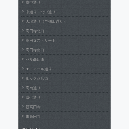
庚申通り
中通り・北中通り
大場通り（早稲田通り）
高円寺北口
高円寺ストリート
高円寺南口
パル商店街
エトアール通り
ルック商店街
高南通り
環七通り
新高円寺
東高円寺