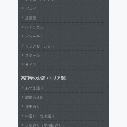
グルメ
居酒屋
ヘアサロン
ビューティ
リラクゼーション
スクール
ライフ
高円寺のお店（エリア別）
あづま通り
純情商店街
庚申通り
中通り・北中通り
大場通り（早稲田通り）