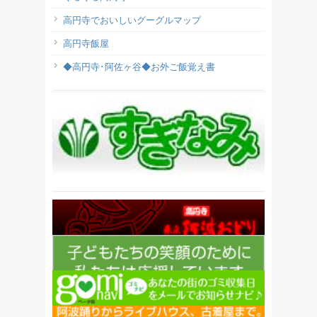
高円寺でおいしいグーグルマップ
高円寺飯屋
◆高円寺･阿佐ヶ谷◆お外ご飯覚え書