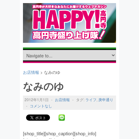
お店情報
> なみのゆ
なみのゆ
2012年1月1日
-
お店情報
-
タグ:
ライフ
,
庚申通り
-
コメントなし
[shop_title][shop_caption][shop_info]