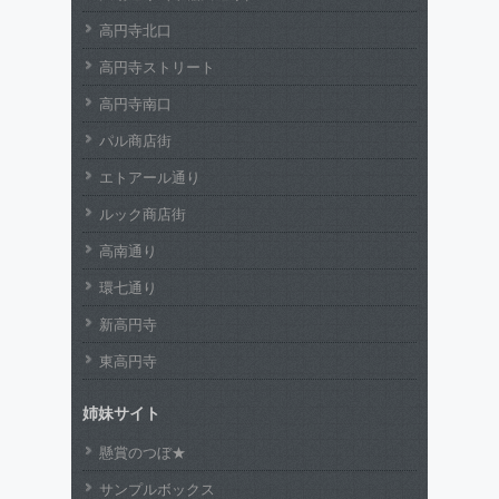
高円寺北口
高円寺ストリート
高円寺南口
パル商店街
エトアール通り
ルック商店街
高南通り
環七通り
新高円寺
東高円寺
姉妹サイト
懸賞のつぼ★
サンプルボックス