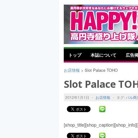
トップ
本誌について
広告
お店情報
> Slot Palace TOHO
Slot Palace TO
2012年1月1日
-
お店情報
-
タグ:
パル商
[shop_title][shop_caption][shop_inf