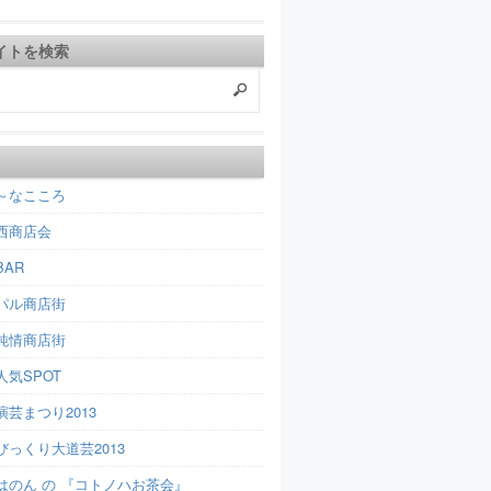
イトを検索
～なこころ
西商店会
AR
パル商店街
純情商店街
人気SPOT
芸まつり2013
びっくり大道芸2013
はのん の 『コトノハお茶会』