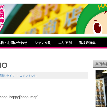
掲載・お問い合わせ
ジャンル別
エリア別
看板娘特集
HO
高円寺
店街
,
ライフ
-
コメントなし
o][shop_happy][shop_map]