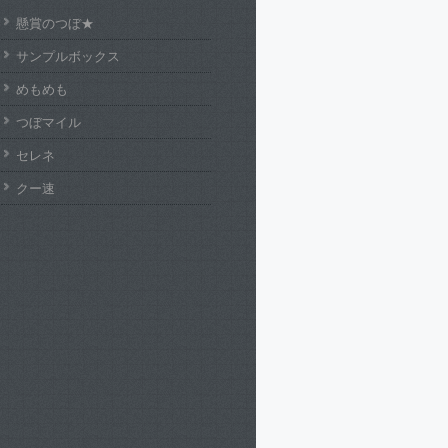
懸賞のつぼ★
サンプルボックス
めもめも
つぼマイル
セレネ
クー速