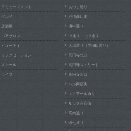
アミューズメント
あづま通り
グルメ
純情商店街
居酒屋
庚申通り
ヘアサロン
中通り・北中通り
ビューティ
大場通り（早稲田通り）
リラクゼーション
高円寺北口
スクール
高円寺ストリート
ライフ
高円寺南口
パル商店街
エトアール通り
ルック商店街
高南通り
環七通り