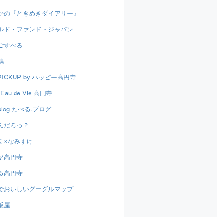
かの『ときめきダイアリー』
ルド・ファンド・ジャパン
ごすぺる
鶏
ICKUP by ハッピー高円寺
t Eau de Vie 高円寺
u.blog たべる.ブログ
んだろっ？
く×なみすけ
ヤ高円寺
る高円寺
でおいしいグーグルマップ
飯屋