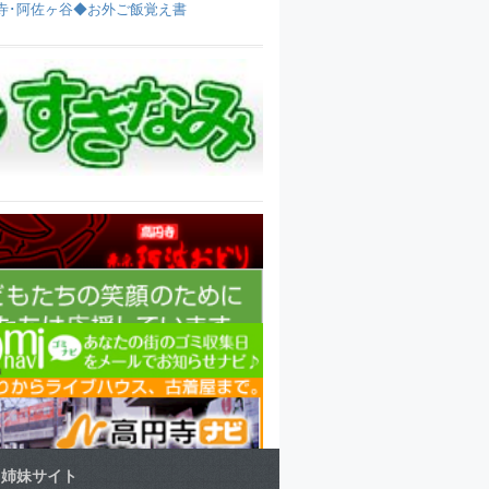
寺･阿佐ヶ谷◆お外ご飯覚え書
姉妹サイト