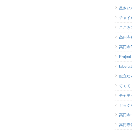
星さい
チャイ
こころ
高円寺
高円寺P
Projec
taber
献立な
てくて
モヤモ
ぐるぐ
高円寺
高円寺