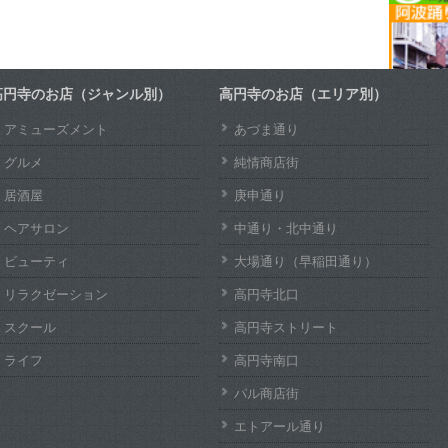
高円寺のお店（ジャンル別）
高円寺のお店（エリア別）
アミューズメント
あづま通り
グルメ
純情商店街
居酒屋
庚申通り
ヘアサロン
中通り・北中通り
ビューティ
大場通り（早稲田通り）
リラクゼーション
高円寺北口
スクール
高円寺ストリート
ライフ
高円寺南口
パル商店街
エトアール通り