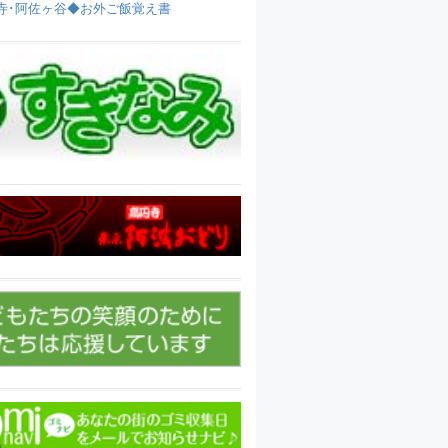
寺･阿佐ヶ谷◆お外ご飯覚え書