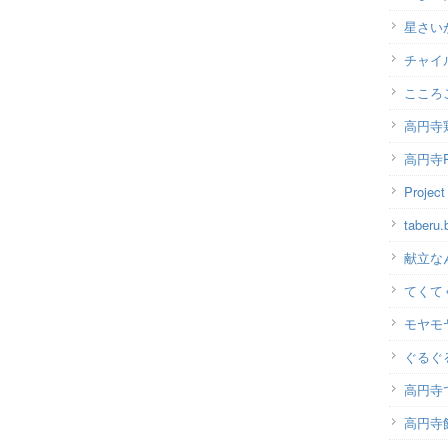
星さい
チャイ
こころ
高円寺
高円寺P
Projec
taber
献立な
てくて
モヤモ
ぐるぐ
高円寺
高円寺