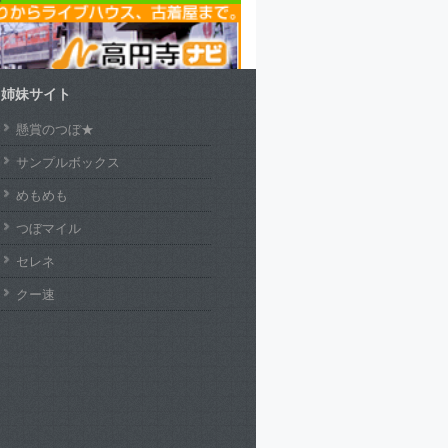
姉妹サイト
懸賞のつぼ★
サンプルボックス
めもめも
つぼマイル
セレネ
クー速