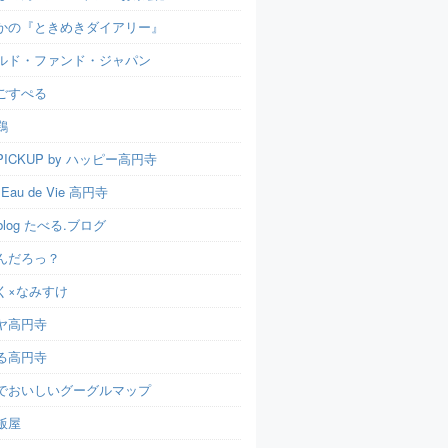
かの『ときめきダイアリー』
ルド・ファンド・ジャパン
ごすぺる
鶏
ICKUP by ハッピー高円寺
t Eau de Vie 高円寺
u.blog たべる.ブログ
んだろっ？
く×なみすけ
ヤ高円寺
る高円寺
でおいしいグーグルマップ
飯屋