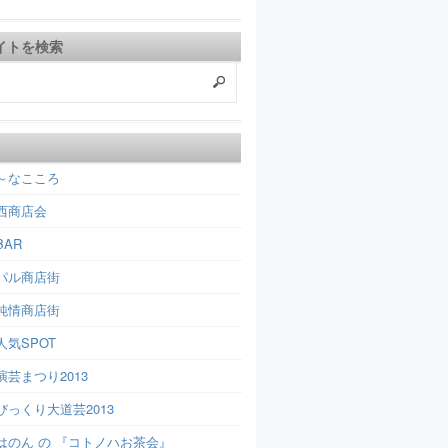
イトを検索
～なこころ
西商店会
AR
パル商店街
純情商店街
人気SPOT
芸まつり2013
びっくり大道芸2013
はのん の 『コトノハお茶会』