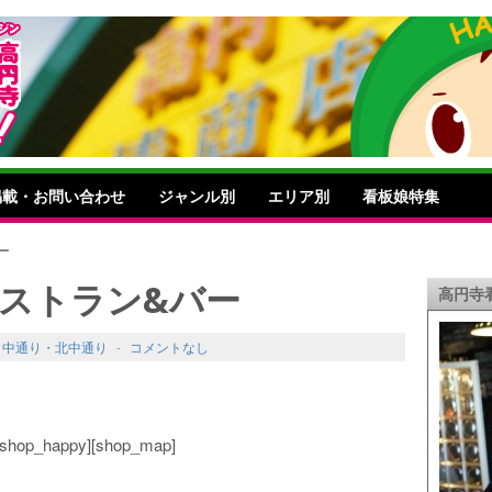
掲載・お問い合わせ
ジャンル別
エリア別
看板娘特集
ー
レストラン&バー
高円寺
,
中通り・北中通り
-
コメントなし
o][shop_happy][shop_map]