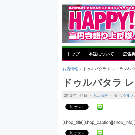
トップ
本誌について
広告
お店情報
> ドゥルバタラ レストラン&バ
ドゥルバタラ 
2012年1月1日
-
お店情報
-
タグ:
グルメ
[shop_title][shop_caption][shop_inf