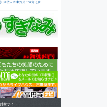
寺･阿佐ヶ谷◆お外ご飯覚え書
姉妹サイト