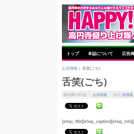
トップ
本誌について
広告
お店情報
> 舌笑(ごち)
舌笑(ごち)
2012年1月1日
-
お店情報
-
タグ:
居酒屋
[shop_title][shop_caption][shop_inf