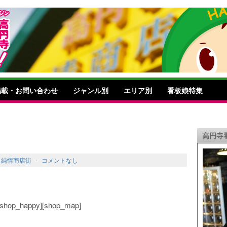
掲載・お問い合わせ
ジャンル別
エリア別
看板娘特集
高円寺
,
純情商店街
-
コメントなし
o][shop_happy][shop_map]