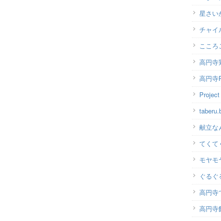
星さい
チャイ
こころ
高円寺
高円寺P
Projec
taber
献立な
てくて
モヤモ
ぐるぐ
高円寺
高円寺