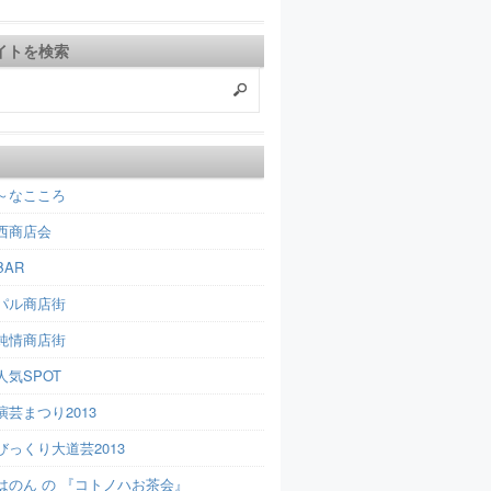
イトを検索
～なこころ
西商店会
AR
パル商店街
純情商店街
人気SPOT
芸まつり2013
びっくり大道芸2013
はのん の 『コトノハお茶会』