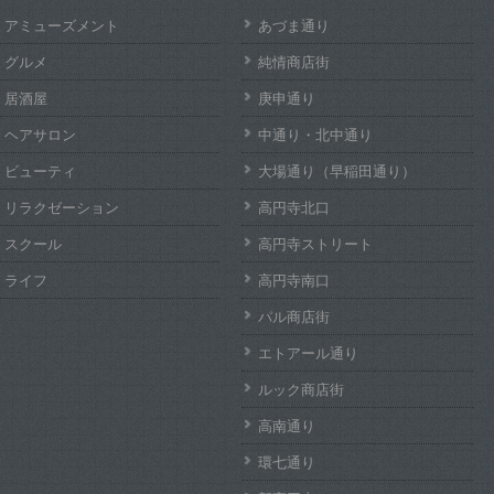
アミューズメント
あづま通り
グルメ
純情商店街
居酒屋
庚申通り
ヘアサロン
中通り・北中通り
ビューティ
大場通り（早稲田通り）
リラクゼーション
高円寺北口
スクール
高円寺ストリート
ライフ
高円寺南口
パル商店街
エトアール通り
ルック商店街
高南通り
環七通り