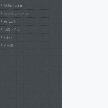
懸賞のつぼ★
サンプルボックス
めもめも
つぼマイル
セレネ
クー速