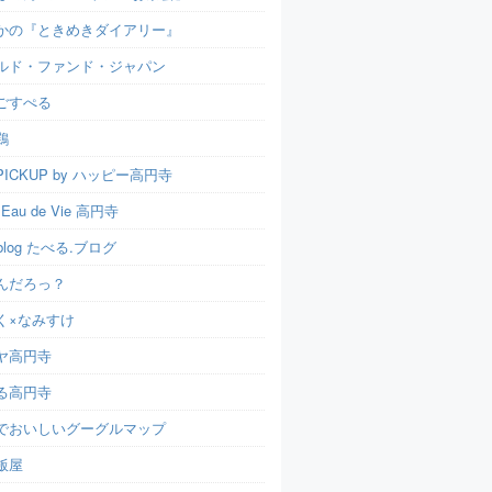
かの『ときめきダイアリー』
ルド・ファンド・ジャパン
ごすぺる
鶏
ICKUP by ハッピー高円寺
t Eau de Vie 高円寺
u.blog たべる.ブログ
んだろっ？
く×なみすけ
ヤ高円寺
る高円寺
でおいしいグーグルマップ
飯屋