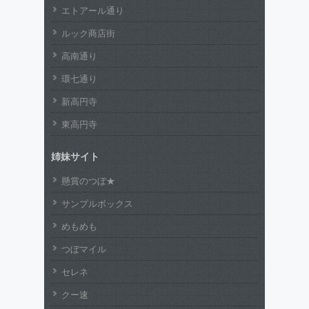
エトアール通り
ルック商店街
高南通り
環七通り
新高円寺
東高円寺
姉妹サイト
懸賞のつぼ★
サンプルボックス
めもめも
つぼマイル
セレネ
クー速