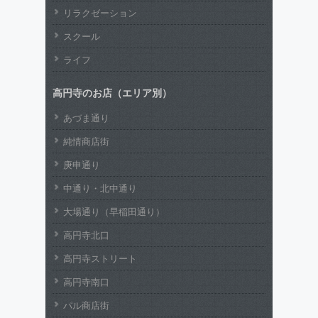
リラクゼーション
スクール
ライフ
高円寺のお店（エリア別）
あづま通り
純情商店街
庚申通り
中通り・北中通り
大場通り（早稲田通り）
高円寺北口
高円寺ストリート
高円寺南口
パル商店街