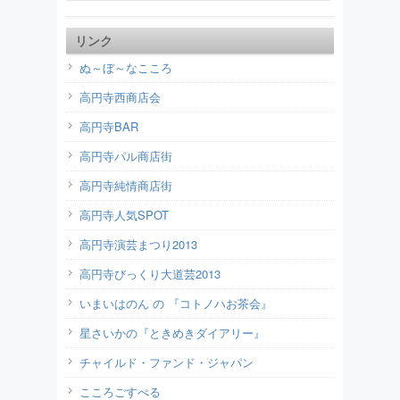
リンク
ぬ～ぼ～なこころ
高円寺西商店会
高円寺BAR
高円寺パル商店街
高円寺純情商店街
高円寺人気SPOT
高円寺演芸まつり2013
高円寺びっくり大道芸2013
いまいはのん の 『コトノハお茶会』
星さいかの『ときめきダイアリー』
チャイルド・ファンド・ジャパン
こころごすぺる