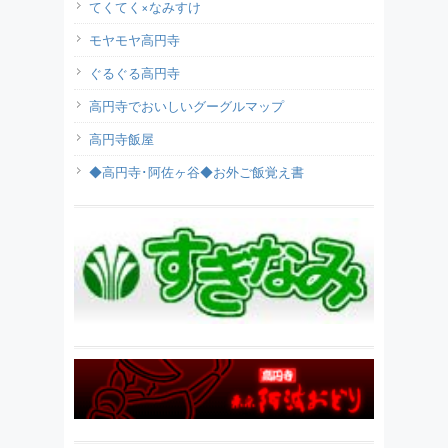
てくてく×なみすけ
モヤモヤ高円寺
ぐるぐる高円寺
高円寺でおいしいグーグルマップ
高円寺飯屋
◆高円寺･阿佐ヶ谷◆お外ご飯覚え書