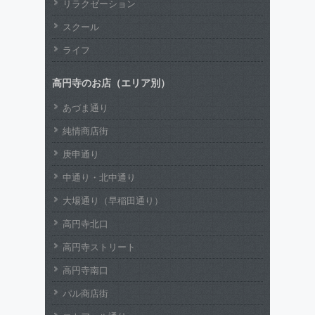
リラクゼーション
スクール
ライフ
高円寺のお店（エリア別）
あづま通り
純情商店街
庚申通り
中通り・北中通り
大場通り（早稲田通り）
高円寺北口
高円寺ストリート
高円寺南口
パル商店街