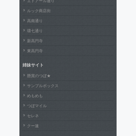
エトアール通り
ルック商店街
高南通り
環七通り
新高円寺
東高円寺
姉妹サイト
懸賞のつぼ★
サンプルボックス
めもめも
つぼマイル
セレネ
クー速