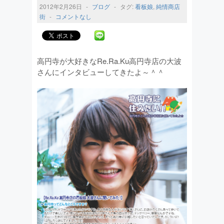
2012年2月26日
-
ブログ
-
タグ:
看板娘
,
純情商店
街
-
コメントなし
高円寺が大好きなRe.Ra.Ku高円寺店の大波
さんにインタビューしてきたよ～＾＾