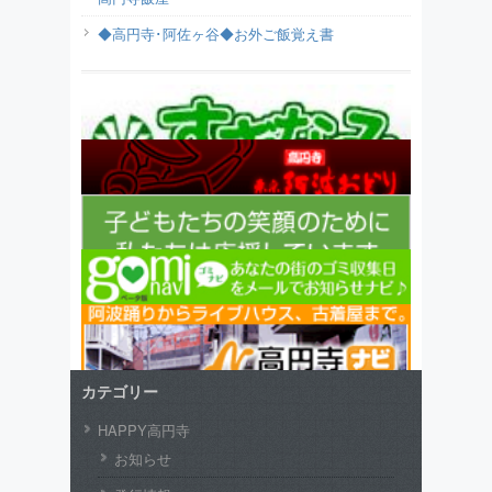
◆高円寺･阿佐ヶ谷◆お外ご飯覚え書
カテゴリー
HAPPY高円寺
お知らせ