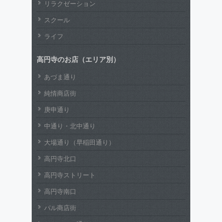
リラクゼーション
スクール
ライフ
高円寺のお店（エリア別）
あづま通り
純情商店街
庚申通り
中通り・北中通り
大場通り（早稲田通り）
高円寺北口
高円寺ストリート
高円寺南口
パル商店街