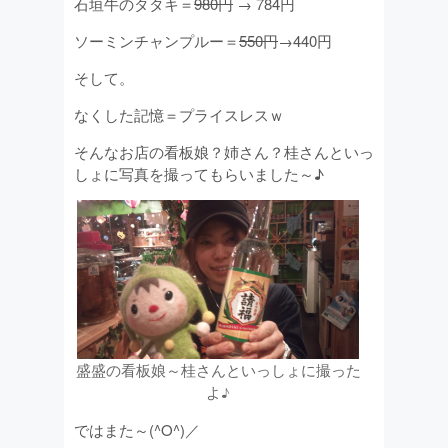
石垣牛のタタキ＝
980円
→ 784円
ソーミンチャンプルー＝
550円
→440円
そして。
なくした記憶＝プライスレスｗ
そんなお店の看板娘？姉さん？桂さんといっ
しょに写真を撮ってもらいました～♪
盛盛の看板娘～桂さんといっしょに撮った
よ♪
ではまた～(^O^)／