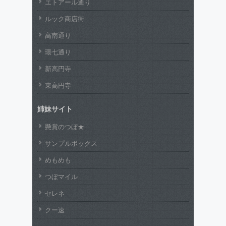
エトアール通り
ルック商店街
高南通り
環七通り
新高円寺
東高円寺
姉妹サイト
懸賞のつぼ★
サンプルボックス
めもめも
つぼマイル
セレネ
クー速