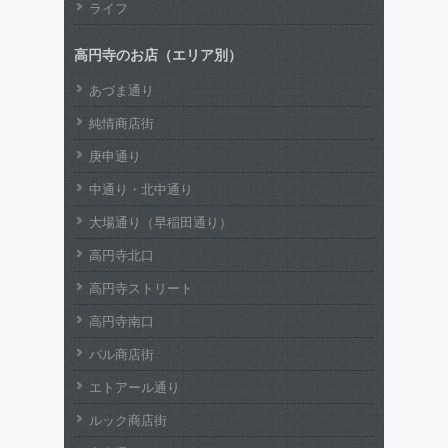
ライフ
高円寺のお店（エリア別）
あづま通り
純情商店街
庚申通り
中通り・北中通り
大場通り（早稲田通り）
高円寺北口
高円寺ストリート
高円寺南口
パル商店街
エトアール通り
ルック商店街