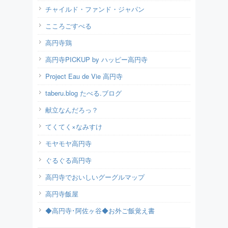
チャイルド・ファンド・ジャパン
こころごすぺる
高円寺鶏
高円寺PICKUP by ハッピー高円寺
Project Eau de Vie 高円寺
taberu.blog たべる.ブログ
献立なんだろっ？
てくてく×なみすけ
モヤモヤ高円寺
ぐるぐる高円寺
高円寺でおいしいグーグルマップ
高円寺飯屋
◆高円寺･阿佐ヶ谷◆お外ご飯覚え書