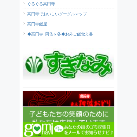
ぐるぐる高円寺
高円寺でおいしいグーグルマップ
高円寺飯屋
◆高円寺･阿佐ヶ谷◆お外ご飯覚え書