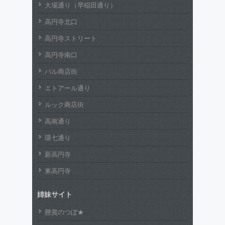
大場通り（早稲田通り）
高円寺北口
高円寺ストリート
高円寺南口
パル商店街
エトアール通り
ルック商店街
高南通り
環七通り
新高円寺
東高円寺
姉妹サイト
懸賞のつぼ★