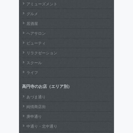
アミューズメント
グルメ
居酒屋
ヘアサロン
ビューティ
リラクゼーション
スクール
ライフ
高円寺のお店（エリア別）
あづま通り
純情商店街
庚申通り
中通り・北中通り