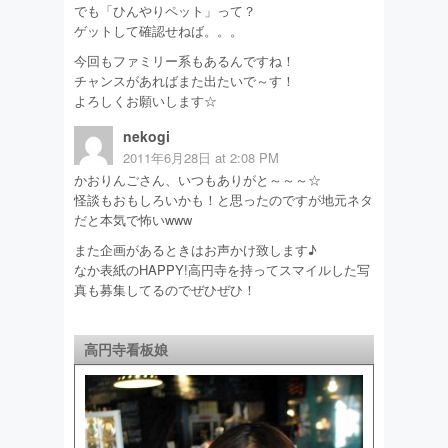
でも「ひんやりペット」って？
ゲットして確認せねば。。。
今回もファミリー系もあるんですね！
チャンスがあればまた出たいで～す！
よろしくお願いします☆
nekogi
2011年6月28日 at 2:08 PM
かおりんごさん、いつもありがと～～～☆
怪談もおもしろいかも！と思ったのですが地元ネタ
だと本気で怖いwww
また企画があるときはお声かけ致します♪
なか表紙のHAPPY!高円寺を持ってスマイルした写
真も募集してるのでぜひぜひ！
高円寺看板娘