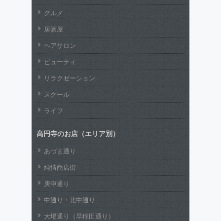
グルメ
居酒屋
ヘアサロン
ビューティ
リラクゼーション
スクール
ライフ
高円寺のお店（エリア別）
あづま通り
純情商店街
庚申通り
中通り・北中通り
大場通り（早稲田通り）