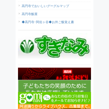
高円寺でおいしいグーグルマップ
高円寺飯屋
◆高円寺･阿佐ヶ谷◆お外ご飯覚え書