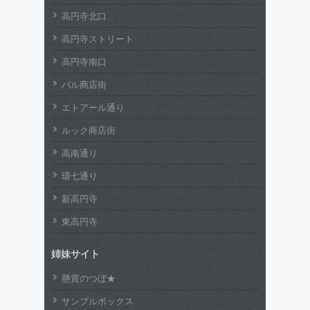
高円寺北口
高円寺ストリート
高円寺南口
パル商店街
エトアール通り
ルック商店街
高南通り
環七通り
新高円寺
東高円寺
姉妹サイト
懸賞のつぼ★
サンプルボックス